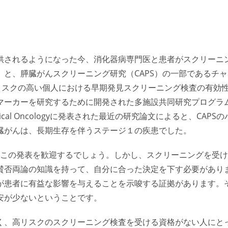
供されるようになった今、消化器病専門医と患者がスクリーニ
と、膵臓がんスクリーニング研究（CAPS）の一部であるチャ
症リスクの高い個人における早期発見スクリーニング検査の有効
マーカーを研究するために開発された多施設共同研究プログラ
inical Oncologyに発表された最近の研究論文によると、CAPSの
臓がんは、長期生存を伴うステージ１の疾患でした。
はこの発表を歓迎するでしょう。しかし、スクリーニングを受け
賛否両論の知識を持って、自分に合った決定を下す必要があり
が患者に有益な影響を与えることを示唆する証拠があります。
安が少ないということです。
く、高リスクのスクリーニング検査を受ける資格がない人にと