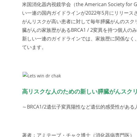
米国消化器内視鏡学会（the American Society for 
い一連の国内ガイドラインが2022年5月にリリー
がんリスクが高い患者に対して毎年膵臓がんのスク
臓がんの家族歴があるBRCA1 / 2変異を持つ個
新しい一連のガイドラインでは、家族歴に関係なく
ています。
高リスクな人のための新しい膵臓がんスク
～BRCA1/2遺伝子変異陽性など遺伝的感受性がある
著者：アミテーブ・チャク博士（消化器病専門医）