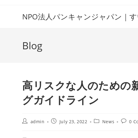
Skip
to
NPO法人パンキャンジャパン｜
content
Blog
高リスクな人のための
グガイドライン
Post
Post
Post
Post
admin
July 23, 2022
News
0 C
author:
published:
category:
commen