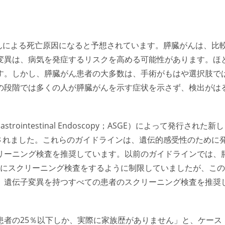
がんによる死亡原因になると予想されています。膵臓がんは、比
変異は、病気を発症するリスクを高める可能性があります。ほ
す。しかし、膵臓がん患者の大多数は、手術がもはや選択肢で
の段階では多くの人が膵臓がんを示す症状を示さず、検出がは
Gastrointestinal Endoscopy；ASGE）によって発行された新し
スされました。これらのガイドラインは、遺伝的感受性のために
リーニング検査を推奨しています。以前のガイドラインでは、
人のみにスクリーニング検査をするように制限していましたが、この
、遺伝子変異を持つすべての患者のスクリーニング検査を推奨
る患者の25％以下しか、実際に家族歴がありません」と、ケース