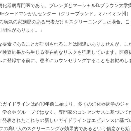
化器病専門医であり、ブレンダとマーシャルB.ブラウン大学
UHシードマンがんセンター（クリーブランド、オハイオン州）
この病気の家族歴のある患者だけをスクリーニングした場合、こ
可能性があります。」
な要素であることが証明されることは間違いありませんが、こ
グ検査結果から生じる潜在的なリスクも強調しています。医療
ムに登録する前に、患者にカウンセリングすることをお勧めし
のガイドラインは約10年前に始まり、多くの消化器病学のジャ
、学会やグループではなく、専門家のコンセンサスに基づいて
年発表されたこれらの新しいガイドラインはエビデンスに基づ
スクの高い人のスクリーニングが効果的であるという信念から始