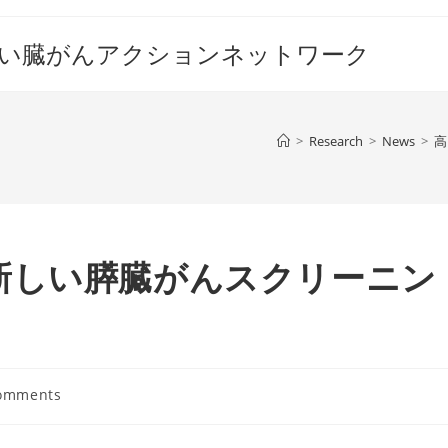
すい臓がんアクションネットワーク
>
Research
>
News
>
高
新しい膵臓がんスクリーニン
omments
ts: