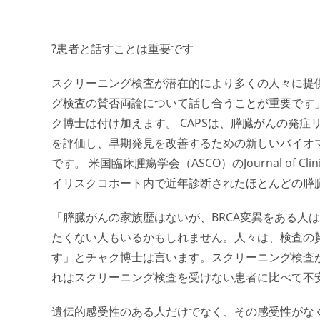
?患者と話すことは重要です
スクリーニング検査が潜在的により多くの人々に提
グ検査の賛否両論について話し合うことが重要です」
ク博士は付け加えます。 CAPSは、膵臓がんの発
を評価し、早期発見を改善するための新しいバイオ
です。 米国臨床腫瘍学会（ASCO）のJournal of Cl
イリスクコホート内で近年診断されたほとんどの膵
「膵臓がんの家族歴はないが、BRCA変異をある人
たくない人もいるかもしれません。人々は、検査の
す」
とチャク博士は言います。
スクリーニング検査
れはスクリーニング検査を受けない患者に比べて不
遺伝的感受性のある人だけでなく、その感受性がな