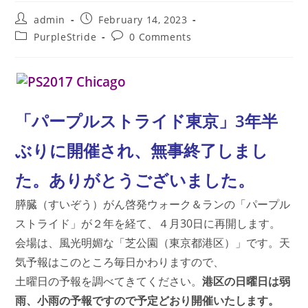
Post
Post
admin
February 14, 2023
author:
published:
Post
Post
PurpleStride
0 Comments
category:
comments:
「パープルストライド東京」3年半
ぶりに開催され、無事終了しまし
た。ありがとうございました。
膵臓（すいぞう）がん啓発ウォーク＆ランの「パープル
ストライド」が２年を経て、４月30日に再開します。
会場は、風光明媚な「芝公園（東京都港区）」です。天
気予報はこのところ毎日かわりますので、
土曜日の予報を調べてきてください。
港区の日曜日は弱
雨、小雨の予報ですので予定どおり開催
いたします。