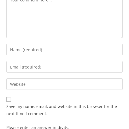
Enter
your
name
Enter
or
your
username
email
Enter
to
address
your
comment
to
website
comment
URL
Save my name, email, and website in this browser for the
(optional)
next time I comment.
Please enter an answer in digits: