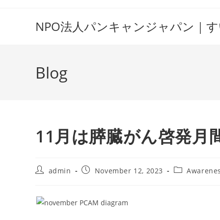
Skip
to
NPO法人パンキャンジャパン｜
content
Blog
11月は膵臓がん啓発月
Post
Post
Post
admin
November 12, 2023
Awarene
author:
published:
category: