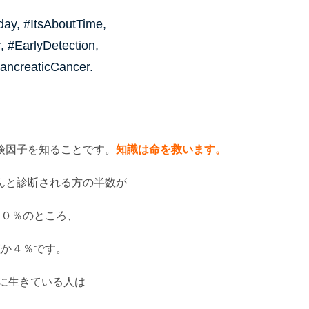
ay, #ItsAboutTime,
 #EarlyDetection,
ancreaticCancer.
険因子を知ることです。
知識は命を救います。
んと診断される方の半数が
７０％のところ、
僅か４％です。
後に生きている人は