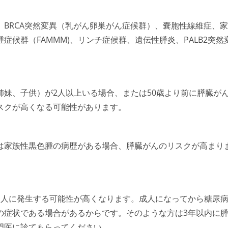
BRCA突然変異（乳がん卵巣がん症候群）、嚢胞性線維症、家
候群（FAMMM)、リンチ症候群、遺伝性膵炎、PALB2突然
。
妹、子供）が2人以上いる場合、または50歳より前に膵臓が
スクが高くなる可能性があります。
は家族性黒色腫の病歴がある場合、膵臓がんのリスクが高まり
る人に発生する可能性が高くなります。成人になってから糖尿
の症状である場合があるからです。そのような方は3年以内に
門医に診てもらってください。