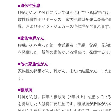
■遺伝性疾患
膵臓がんとの関連について研究されている障害には、
族性腺腫性ポリポーシス、家族性異型多発母斑黒色腫症
異、およびポイツ・ジェガーズ症候群が含まれます
■家族性膵がん
膵臓がんを患った第一度近親者（母親、父親、兄弟姉
を発症した一親等の家族がいる場合は、発症するリ
■他の家族性がん
家族性の卵巣がん、乳がん、または結腸がん、また
す。
■糖尿病
膵臓がんは、長年の糖尿病（5年以上）を患ってい
を発症した人は特に要注意です。糖尿病が膵臓がん
臓がんを発症する可能性がありますので、一度は専