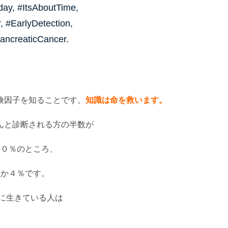
ay, #ItsAboutTime,
 #EarlyDetection,
ancreaticCancer.
険因子を知ることです。
知識は命を救います。
んと診断される方の半数が
７０％のところ、
僅か４％です。
後に生きている人は