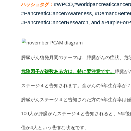
ハッシュタグ：
#WPCD,#worldpancreaticcancerd
#PancreaticCancerAwareness, #DemandBetter,
#PancreaticCancerResearch, and #PurpleForP
膵臓がん啓発月間のテーマは、膵臓がんの症状、危
危険因子が複数ある方は、特に要注意です。
膵臓が
ステージ４と告知されます。全がんの5年生存率が
膵臓がんステージ４と告知された方の5年生存率は
100人が膵臓がんステージ４と告知されると、5年
僅か4人という悲惨な状況です。