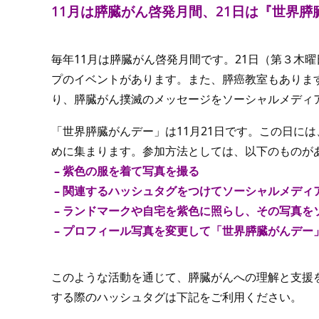
11月は膵臓がん啓発月間、21日は『世界膵
毎年11月は膵臓がん啓発月間です。21日（第３木
プのイベントがあります。また、膵癌教室もありま
り、膵臓がん撲滅のメッセージをソーシャルメディ
「世界膵臓がんデー」は11月21日です。この日に
めに集まります。参加方法としては、以下のものが
 – 紫色の服を着て写真を撮る
 – 関連するハッシュタグをつけてソーシャルメデ
 – ランドマークや自宅を紫色に照らし、その写真
 – プロフィール写真を変更して「世界膵臓がんデ
このような活動を通じて、膵臓がんへの理解と支援
する際のハッシュタグは下記をご利用ください。