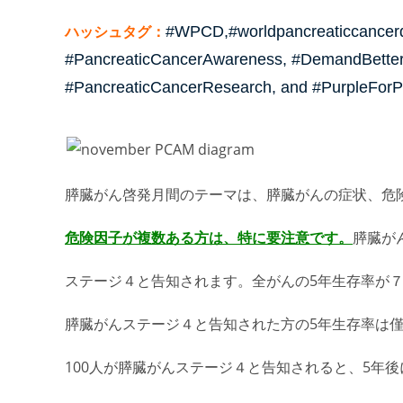
ハッシュタグ：
#WPCD,#worldpancreaticcancerd
#PancreaticCancerAwareness, #DemandBetter,
#PancreaticCancerResearch, and #PurpleForP
膵臓がん啓発月間のテーマは、膵臓がんの症状、危
危険因子が複数ある方は、特に要注意です。
膵臓が
ステージ４と告知されます。全がんの5年生存率が
膵臓がんステージ４と告知された方の5年生存率は
100人が膵臓がんステージ４と告知されると、5年