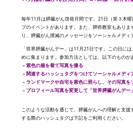
毎年11月は膵臓がん啓発月間です。21日（第３木
プのイベントがあります。また、膵癌教室もありま
り、膵臓がん撲滅のメッセージをソーシャルメディ
「世界膵臓がんデー」は11月21日です。この日に
めに集まります。参加方法としては、以下のものが
 – 紫色の服を着て写真を撮る
 – 関連するハッシュタグをつけてソーシャルメデ
 – ランドマークや自宅を紫色に照らし、その写真
 – プロフィール写真を変更して「世界膵臓がんデ
このような活動を通じて、膵臓がんへの理解と支援
する際のハッシュタグは下記をご利用ください。