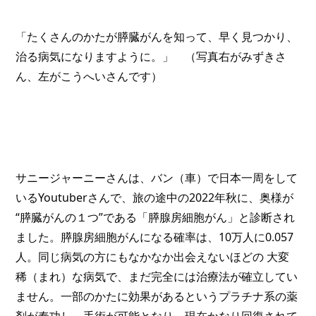
「たくさんのかたが膵臓がんを知って、早く見つかり、
治る病気になりますように。」　（写真右がみずきさ
ん、左がこうへいさんです）
サニージャーニーさんは、バン（車）で日本一周をして
いるYoutuberさんで、旅の途中の2022年秋に、奥様が 
“膵臓がんの１つ”である「膵腺房細胞がん」と診断され
ました。膵腺房細胞がんになる確率は、10万人に0.057
人。同じ病気の方にもなかなか出会えないほどの 大変
稀（まれ）な病気で、まだ完全には治療法が確立してい
ません。一部のかたに効果があるというプラチナ系の薬
剤が奏功し、手術が可能となり、現在かなり回復されて