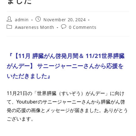
ました
Post
Post
admin
November 20, 2024
author:
published:
Post
Post
Awareness Month
0 Comments
category:
comments:
『【11月 膵臓がん啓発月間＆ 11/21世界膵臓
がんデー】 サニージャーニーさんから応援を
いただきました』
11月21日の「世界膵臓（すいぞう）がんデー」に向け
て、Youtuberのサニージャーニーさんから膵臓がん啓
発の応援の画像とメッセージが届きました。ありがとう
ございます。