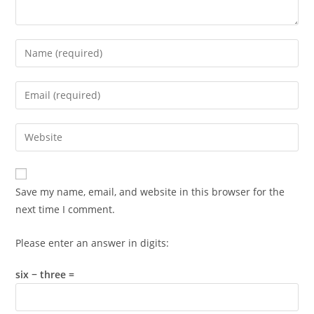
Enter
your
name
Enter
or
your
username
email
Enter
to
address
your
comment
to
website
comment
URL
Save my name, email, and website in this browser for the
(optional)
next time I comment.
Please enter an answer in digits:
six − three =