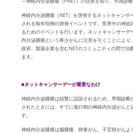
～神経内分泌腫瘍（PNET）の症状を知り、早期診
神経内分泌腫瘍（NET）を啓発するネットキャンサーデー（
される毎年恒例の啓発イベントです。世界中の神経
るためのイベントを行います。
ネットキャンサーデ
内分泌腫瘍という希少がんに注意を引くことにより、
政府、製薬企業を含むNETのコミュニティの間で治
ます。
■
ネットキャンサーデー
が重要なわけ
神経内分泌腫瘍は頻繁に誤診されるため、早期診断
されたときには、すでに進行期の神経内分泌がんと
す。
神経内分泌腫瘍
は脳腫瘍、卵巣がん、子宮頸がんよ