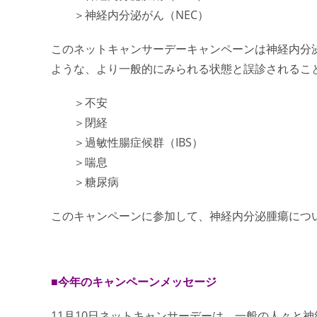
＞神経内分泌がん（NEC）
この
ネットキャンサーデー
キャンペーンは
神経内分
ような、より一般的にみられる状態と誤診されるこ
＞不安
＞閉経
＞過敏性腸症候群（IBS）
＞喘息
＞糖尿病
このキャンペーンに参加して、
神経内分泌腫瘍
につ
■今年のキャンペーンメッセージ
11月10日
ネットキャンサーデー
は、一般の人々と神