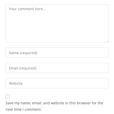
Comment
Enter
your
name
Enter
or
your
username
email
Enter
to
address
your
comment
to
website
comment
URL
Save my name, email, and website in this browser for the
(optional)
next time I comment.