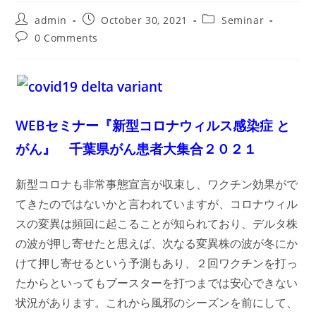
Post
Post
Post
admin
October 30, 2021
Seminar
author:
published:
category:
Post
0 Comments
comments:
WEBセミナー『新型コロナウィルス感染症 と
がん』 千葉県がん患者大集合２０２１
新型コロナも非常事態宣言が収束し、ワクチン効果がで
てきたのではないかと言われていますが、コロナウィル
スの変異は頻回に起こることが知られており、デルタ株
の波が押し寄せたと思えば、次なる変異株の波が冬にか
けて押し寄せるという予測もあり、２回ワクチンを打っ
たからといってもブースターを打つまでは安心できない
状況があります。これから風邪のシーズンを前にして、