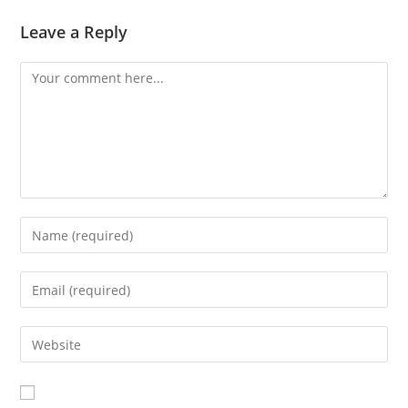
Leave a Reply
Comment
Enter
your
name
Enter
or
your
username
email
Enter
to
address
your
comment
to
website
comment
URL