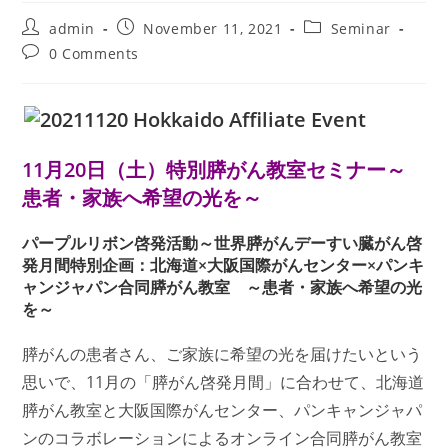
Post
Post
Post
admin
November 11, 2021
Seminar
author:
published:
category:
Post
0 Comments
comments:
11月20日（土）特別膵がん教室セミナー～
患者・家族へ希望の光を～
パープルリボン啓発活動～世界膵がんデーすい臓がん啓
発月間特別企画：北海道×大阪国際がんセンター×パンキ
ャンジャパン合同膵がん教室 ～患者・家族へ希望の光
を～
膵がんの患者さん、ご家族に希望の光を届けたいという
思いで、11月の「膵がん啓発月間」に合わせて、北海道
膵がん教室と大阪国際がんセンター、パンキャンジャパ
ンのコラボレーションによるオンライン合同膵がん教室