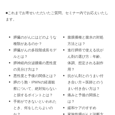
■これまでお寄せいただいたご質問。セミナー内でお応えいたし
ます。
膵臓のがんにはどのような
腹膜播種と腹水の対処
種類があるのか？
方法とは？
膵臓がんの多段階成長モデ
進行膵癌で使える抗が
ルとは？
ん剤の選び方：年齢、
膵神経内分泌腫瘍の悪性度
体調、想定される副作
の見分け方は？
用？
悪性度と予後の関係とは？
抗がん剤とのうまい付
膵のう胞・IPMNの経過観
き合い方＝医師とのう
察について、絶対知らない
まい付き合い方は？
と損するポイントとは？
痛みと予後の関係と
手術ができないといわれた
は？
とき、何をしたらよいの
緩和ケアのすすめ
か？
家族性膵がんと診断方