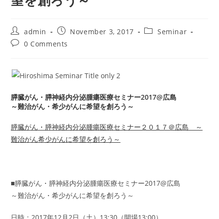
望を創ろう～
Post
Post
Post
admin
November 3, 2017
Seminar
author:
published:
category:
Post
0 Comments
comments:
膵臓がん・膵神経内分泌腫瘍医療セミナー2017@広島
～難治がん・希少がんに希望を創ろう～
膵臓がん・膵神経内分泌腫瘍医療セミナー２０１７＠広島 ～
難治がん希少がんに希望を創ろう～
■膵臓がん・膵神経内分泌腫瘍医療セミナー2017@広島
～難治がん・希少がんに希望を創ろう～
日時：2017年12月2日（土）13:30（開場13:00）