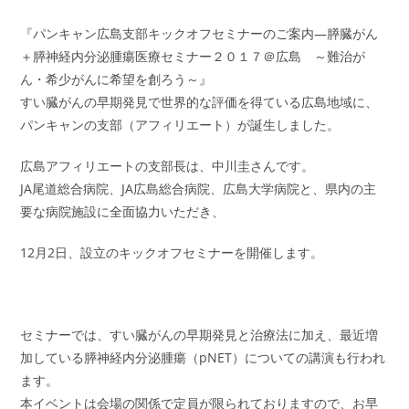
『パンキャン広島支部キックオフセミナーのご案内―膵臓がん
＋膵神経内分泌腫瘍医療セミナー２０１７＠広島 ～難治が
ん・希少がんに希望を創ろう～』
すい臓がんの早期発見で世界的な評価を得ている広島地域に、
パンキャンの支部（アフィリエート）が誕生しました。
広島アフィリエートの支部長は、中川圭さんです。
JA尾道総合病院、JA広島総合病院、広島大学病院と、県内の主
要な病院施設に全面協力いただき、
12月2日、設立のキックオフセミナーを開催します。
セミナーでは、すい臓がんの早期発見と治療法に加え、最近増
加している膵神経内分泌腫瘍（pNET）についての講演も行われ
ます。
本イベントは会場の関係で定員が限られておりますので、お早