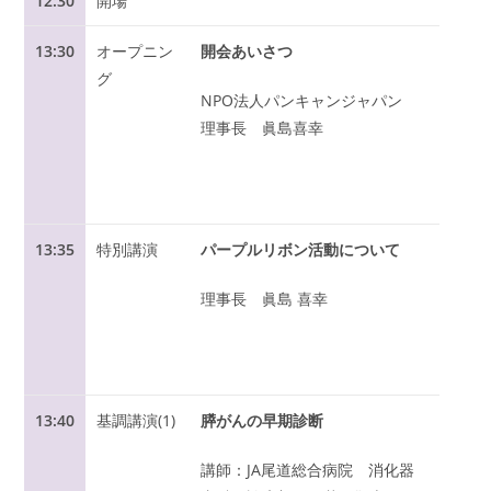
12:30
開場
13:30
オープニン
開会あいさつ
グ
NPO法人パンキャンジャパン
理事長 眞島喜幸
13:35
特別講演
パープルリボン活動について
理事長 眞島 喜幸
13:40
基調講演(1)
膵がんの早期診断
講師：JA尾道総合病院 消化器