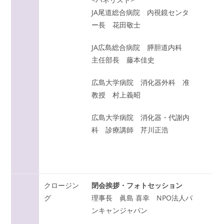
JA尾道総合病院 内視鏡センタ
ー長 花田敬士
JA広島総合病院 膵胆道内科
主任部長 藤本佳史
広島大学病院 消化器外科 准
教授 村上義昭
広島大学病院 消化器・代謝内
科 診療講師 芹川正浩
クロージン
閉会挨拶・フォトセッション
グ
理事長 眞島 喜幸 NPO法人パ
ンキャンジャパン