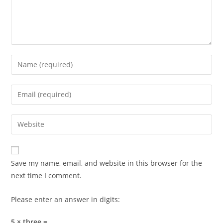
Enter
your
name
Enter
or
your
username
email
Enter
to
address
your
comment
to
website
comment
URL
Save my name, email, and website in this browser for the
(optional)
next time I comment.
Please enter an answer in digits:
5 × three =