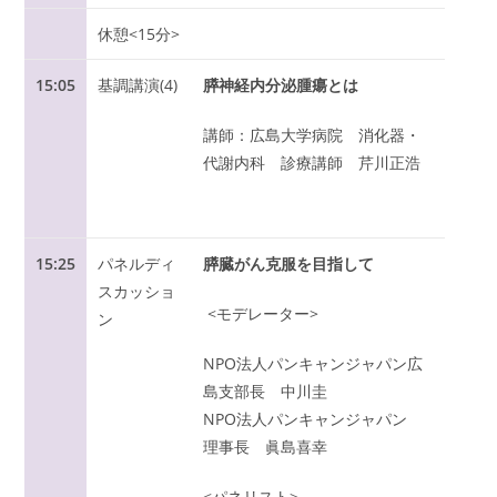
休憩<15分>
15:05
基調講演(4)
膵神経内分泌腫瘍とは
講師：広島大学病院 消化器・
代謝内科 診療講師 芹川正浩
15:25
パネルディ
膵臓がん克服を目指して
スカッショ
<モデレーター>
ン
NPO法人パンキャンジャパン広
島支部長 中川圭
NPO法人パンキャンジャパン
理事長 眞島喜幸
<パネリスト>