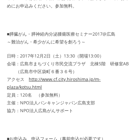
めにお申込みください。参加無料。
■膵臓がん・膵神経内分泌腫瘍医療セミナー2017@広島
～難治がん・希少がんに希望を創ろう～
日時：2017年12月2日（土）13:30（開場13:00）
会場：広島市まちづくり市民交流プラザ 北棟5階 研修室AB
（広島市中区袋町６番３６号）
アクセス
http://www.cf.city.hiroshima.jp/m-
plaza/kotsu.html
定員：120名 （参加無料）
主催：NPO法人パンキャンジャパン広島支部
協力：NPO法人広島がんサポート
■お申込み 申込フォーム（事前申込が必要です）