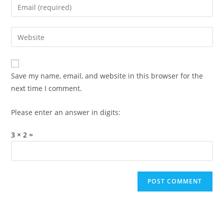
Enter
or
your
username
email
Enter
to
address
your
comment
to
website
comment
URL
Save my name, email, and website in this browser for the
(optional)
next time I comment.
Please enter an answer in digits:
3 × 2 =