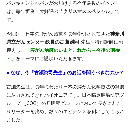
パンキャンジャパンがお届けする今年最後のイベント
は、毎年恒例・大好評の
「クリスマススペシャル」
で
す。
今回は、日本の膵がん治療を長年牽引されてきた
神奈川
県立がんセンター 総長の古瀬 純司 先生
を特別講師にお
迎えし、「
膵がん治療のいまとこれから～今後の期待
～」
をテーマにご講演いただきます。
■ なぜ、今「古瀬純司先生」のお話を聞くべきなのか？
古瀬先生は、長年にわたり日本の膵がん化学療法の発展
に尽力されてきたパイオニアです。日本臨床腫瘍研究グ
ループ（JCOG）の肝胆膵グループにおいて長きにわた
りリーダーを務め、数々のエビデンスを創出してこられ
ました。