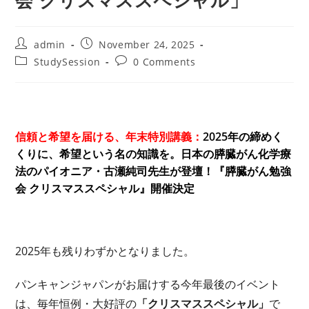
会 クリスマススペシャル」
Post
Post
admin
November 24, 2025
author:
published:
Post
Post
StudySession
0 Comments
category:
comments:
信頼と希望を届ける、年末特別講義：
2025年の締めく
くりに、希望という名の知識を。日本の膵臓がん化学療
法のパイオニア・古瀬純司先生が登壇！『膵臓がん勉強
会 クリスマススペシャル』開催決定
2025年も残りわずかとなりました。
パンキャンジャパンがお届けする今年最後のイベント
は、毎年恒例・大好評の
「クリスマススペシャル」
で