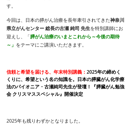
す。
今回は、日本の膵がん治療を長年牽引されてきた
神奈川
県立がんセンター 総長の古瀬 純司 先生
を特別講師にお
迎えし、「
膵がん治療のいまとこれから～今後の期待
～」
をテーマにご講演いただきます。
信頼と希望を届ける、年末特別講義：
2025年の締めく
くりに、希望という名の知識を。日本の膵臓がん化学療
法のパイオニア・古瀬純司先生が登壇！『膵臓がん勉強
会 クリスマススペシャル』開催決定
2025年も残りわずかとなりました。