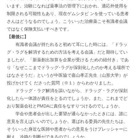
います。治験になれば薬事法の管理下におかれ、適応外使用を
制限される可能性もあり、現在ゲムシタビ ンを使っている患者
さんはどうなるのでしょう。こういった治療薬こそ有識者会議
ではなく保険支払いすべきです。
【最後に】
有識者会議が持たれると初めて耳にした時には、「ドラッ
グ・ラグを解消するための方法を考える会議」だと期待してい
ましたが、「新薬創出加算を企業が受ける ための紐付き」であ
り「なぜここまでドラッグ･ラグが深刻化したのか考える場所で
はなさそうだ」というが中医協で嘉山孝正先生（山形大学）が
投げかけてく ださった質問（※１）からわかりました。
ドラッグ・ラグ解消を謳いながら、ドラッグ・ラグが深刻
化したら一体誰が責任をとるのでしょうか。また、これまでど
おり製薬会社とPMDAに責任をなすりつけるのでしょうか。
学会や患者会が出した要望が通らなかったときには、誰に
意見を言えばいいのでしょうか。選ばれる委員の先生たちは、
そういった身近な医師や患者からの意見をうけプレッシャーに
耐え、冷静な判断ができるのでしょうか。