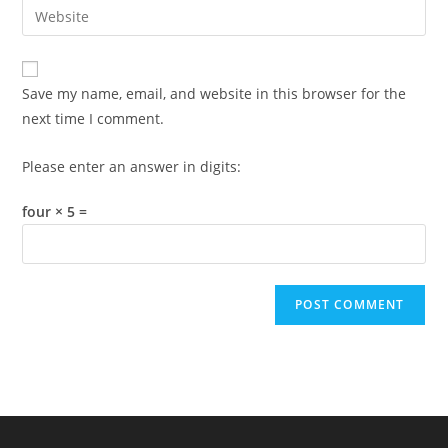
Enter
to
address
your
comment
to
website
comment
URL
Save my name, email, and website in this browser for the
(optional)
next time I comment.
Please enter an answer in digits:
four × 5 =