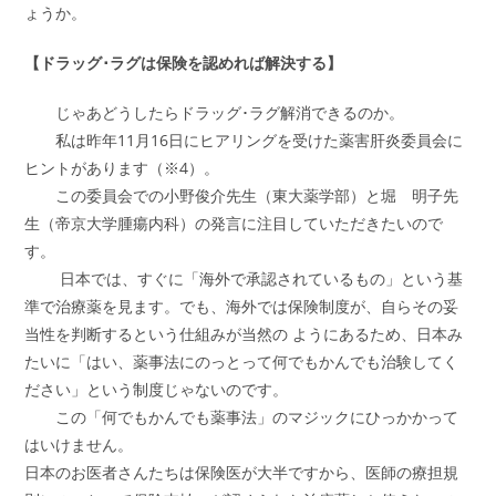
ょうか。
【ドラッグ･ラグは保険を認めれば解決する】
じゃあどうしたらドラッグ･ラグ解消できるのか。
私は昨年11月16日にヒアリングを受けた薬害肝炎委員会に
ヒントがあります（※4）。
この委員会での小野俊介先生（東大薬学部）と堀 明子先
生（帝京大学腫瘍内科）の発言に注目していただきたいので
す。
日本では、すぐに「海外で承認されているもの」という基
準で治療薬を見ます。でも、海外では保険制度が、自らその妥
当性を判断するという仕組みが当然の ようにあるため、日本み
たいに「はい、薬事法にのっとって何でもかんでも治験してく
ださい」という制度じゃないのです。
この「何でもかんでも薬事法」のマジックにひっかかって
はいけません。
日本のお医者さんたちは保険医が大半ですから、医師の療担規