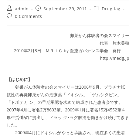
Post
Post
Post
admin
September 29, 2011
Drug lag
author:
published:
category:
Post
0 Comments
comments:
卵巣がん体験者の会スマイリー
代表 片木美穂
2010年2月3日 ＭＲＩＣ by 医療ガバナンス学会 発行
http://medg.jp
【はじめに】
卵巣がん体験者の会スマイリーは2006年9月、プラチナ抵
抗性の再発卵巣がんの治療薬「ドキシル」「ゲムシタビン」
「トポテカ ン」の早期承認を求めて結成された患者会です。
2007年4月に署名2万8603筆、2009年1月に署名15万4552筆を
厚生労働省に提出し、ドラッ グ･ラグ解消を働きかけ続けてきま
した。
2009年4月にドキシルがやっと承認され、現在多くの患者