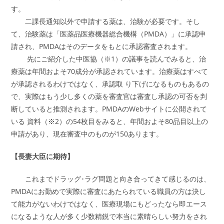
す。
二課長通知以外で申請する薬は、治験が必要です。そし
て、治験薬は「医薬品医療機器総合機構（PMDA）」に承認申
請され、PMDAはそのデータをもとに承認審査されます。
先にご紹介した中医協（※1）の議事を読んでみると、治
療薬は年間およそ70成分が承認されています。治療薬はすべて
が承認されるわけではなく、承認取 り下げになるものもあるの
で、実際はもう少し多くの薬を審査官は審査し承認の可否を判
断していると推測されます。PMDAのWebサイトに公開されて
いる 資料（※2）の54枚目をみると、年間およそ80品目以上の
申請があり、現在審査中のものが150あります。
【長妻大臣に期待】
これまでドラッグ･ラグ問題と向き合ってきて感じるのは、
PMDAにお勤めで実際に審査にあたられている職員の方は決し
て能力がないわけではなく、医療現場にもどったなら即エース
になるような人が多く少数精鋭で本当に素晴らしい努力をされ