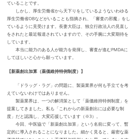
ていることです。
しかし、厚生労働省から天下りをしているようないわゆる
厚生労働省OBなどがいることも指摘され、「審査の邪魔」をし
ているように見受けます。長妻大臣は、独立行政法人の見直し
をされたと最近報道されていますので、その手腕に大変期待を
しています。
本当に能力のある人が能力を発揮し、審査が進むPMDAに
してほしいと心から願っています。
【新薬創出加算（薬価維持特例制度）】
「ドラッグ・ラグ」の問題に、製薬業界が何も手立てを考
えていないわけではありません。
製薬業界は、一つの解消策として「薬価維持特例制度」を
提案してきました。私も「これからの新薬創出には必要な制
度」だと認識し、大変応援しています（※3）。
今回、中医協で「新薬創出加算」という名前に変って、暫
定的に導入されることになりました。細かく見ると、厳密な薬