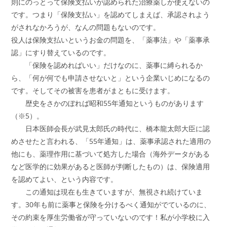
則にのっとって保険支払いが認められた治療薬しか使えないの
です。つまり「保険支払い」を認めてしまえば、承認されよう
がされなかろうが、なんの問題もないのです。
役人は保険支払いというお金の問題を、「薬事法」や「薬事承
認」にすり替えているのです。
「保険を認めればいい」だけなのに、薬事に縛られるか
ら、「何が何でも申請させないと」という企業いじめになるの
です。そしてその被害を患者がまともに受けます。
歴史をさかのぼれば昭和55年通知というものがあります
（※5）。
日本医師会長が武見太郎氏の時代に、橋本龍太郎大臣に認
めさせたと言われる、「55年通知」は、薬事承認された適用の
他にも、薬理作用に基づいて処方した場合（海外データがある
など医学的に効果があると医師が判断したもの）は、保険適用
を認めてよい、という内容です。
この通知は現在も生きていますが、無視され続けていま
す。30年も前に薬事と保険を分けるべく通知がでているのに、
その約束を厚生労働省が守っていないのです！私が小学校に入