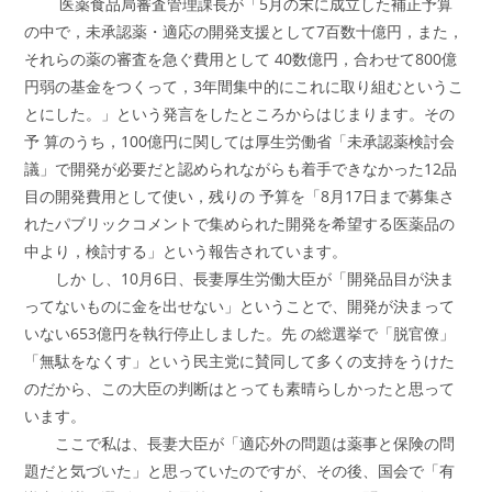
医薬食品局審査管理課長が「5月の末に成立した補正予算
の中で，未承認薬・適応の開発支援として7百数十億円，また，
それらの薬の審査を急ぐ費用として 40数億円，合わせて800億
円弱の基金をつくって，3年間集中的にこれに取り組むというこ
とにした。」という発言をしたところからはじまります。その
予 算のうち，100億円に関しては厚生労働省「未承認薬検討会
議」で開発が必要だと認められながらも着手できなかった12品
目の開発費用として使い，残りの 予算を「8月17日まで募集さ
れたパブリックコメントで集められた開発を希望する医薬品の
中より，検討する」という報告されています。
しか し、10月6日、長妻厚生労働大臣が「開発品目が決ま
ってないものに金を出せない」ということで、開発が決まって
いない653億円を執行停止しました。先 の総選挙で「脱官僚」
「無駄をなくす」という民主党に賛同して多くの支持をうけた
のだから、この大臣の判断はとっても素晴らしかったと思って
います。
ここで私は、長妻大臣が「適応外の問題は薬事と保険の問
題だと気づいた」と思っていたのですが、その後、国会で「有