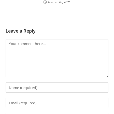
August 26, 2021
Leave a Reply
Comment
Enter
your
name
Enter
or
your
username
email