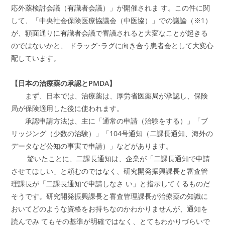
応外薬検討会議（有識者会議）」が開催されま す。この件に関
して、「中央社会保険医療協議会（中医協）」での議論（※1）
が、額面通りに有識者会議で審議されると大変なことが起きる
のではないかと、 ドラッグ･ラグに向き合う患者会として大変心
配しています。
【日本の治療薬の承認とPMDA】
まず、日本では、治療薬は、厚労省医薬局が承認し、保険
局が保険適用した後に使われます。
承認申請方法は、主に「通常の申請（治験をする）」「ブ
リッジング（少数の治験）」「104号通知（二課長通知、海外の
データなど公知の事実で申請）」などがあります。
驚いたことに、二課長通知は、企業が「二課長通知で申請
させてほしい」と頼むのではなく、研究開発振興課長と審査管
理課長が「二課長通知で申請しなさ い」と指示してくるものだ
そうです。研究開発振興課長と審査管理課長が治療薬の知識に
おいてどのような資格をお持ちなのかわかりませんが、通知を
読んでみ てもその基準が明確ではなく、とてもわかりづらいで