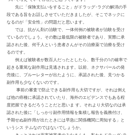
先に「保険支払いをすること」がドラッグ･ラグの解消の手
段である旨をお話しさせていただきましたが、そこでネックに
なるのが「安全性」の問題だと思います。
では、抗がん剤の治験で、一体何例の被験者が治験を受け
ているのでしょう。その数は最低限の被験者であり、実際に承
認された後、何千人という患者さんがその治療薬で治療を受け
るのです。
例えば被験者が数百人だったとしたら、数千分の1の確率で
起きる重篤な副作用は見逃されます。以前、ネクサバールの発
売後に、ブルーレターが出たように、承認された後、見つかる
副作用も少なくないのです。
事前の審査で防止できる副作用も大切ですが、それは例え
ば他の癌種に承認されていたり、海外のエビデンスでもある程
度把握できるだろうことだと思いま す。それより大切なのは承
認された後に「しっかり副作用情報を集積し報告を義務付け、
予期せぬ副作用が出たときには早急に関係機関に周知する」と
いうシス テムなのではないでしょうか。
きっとそれは薬害被害者のみなさんも、私たちドラッグ･ラ