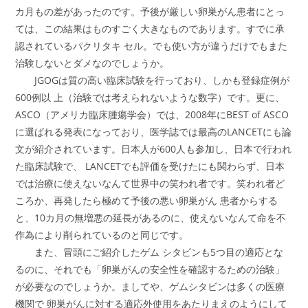
カ月もの差があったのです。予後が厳しい卵巣がん患者にとっ
ては、この結果はものすごく大きなものであります。すでに承
認されているパクリタキ セル。でも使い方が違うだけでもまた
治験しないとダメなのでしょうか。
JGOGは質の高い臨床試験を行っており、しかも登録症例が
600例以 上（治験では考えられないような数字）です。更に、
ASCO（アメリカ臨床腫瘍学会）では、2008年にBEST of ASCO
に選ばれる発表になっており、医学誌では最高のLANCETにも論
文が紹介されています。日本人が600人も参加し、日本で行われ
た臨床試験で、 LANCETでも評価を受けたにも関わらず、日本
では治療に使えないなんて世界中の笑われ者です。笑われ者ど
ころか、再発したら極めて予後の悪い卵巣がん 患者からする
と、10カ月の無増悪の延長があるのに、使えないなんて命を不
作為により削られているのと同じです。
また、冒頭にご紹介したゲム シタビンも5つ目の適応とな
るのに、それでも「卵巣がんの安全性を確認するための治験」
が必要なのでしょうか。ましてや、ゲムシタビンは多くの医療
機関で 卵巣がんに対する適応外使用をあたりまえのようにして