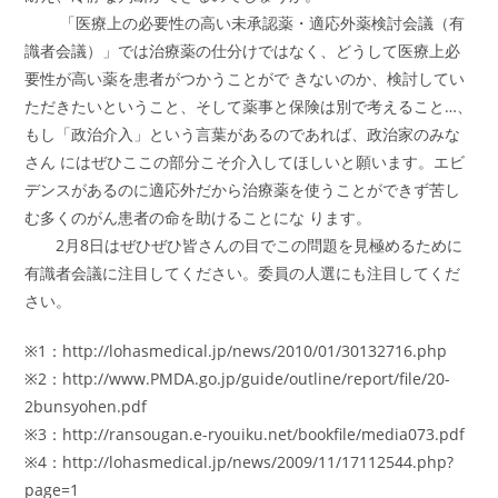
「医療上の必要性の高い未承認薬・適応外薬検討会議（有
識者会議）」では治療薬の仕分けではなく、どうして医療上必
要性が高い薬を患者がつかうことがで きないのか、検討してい
ただきたいということ、そして薬事と保険は別で考えること…、
もし「政治介入」という言葉があるのであれば、政治家のみな
さん にはぜひここの部分こそ介入してほしいと願います。エビ
デンスがあるのに適応外だから治療薬を使うことができず苦し
む多くのがん患者の命を助けることにな ります。
2月8日はぜひぜひ皆さんの目でこの問題を見極めるために
有識者会議に注目してください。委員の人選にも注目してくだ
さい。
※1：http://lohasmedical.jp/news/2010/01/30132716.php
※2：http://www.PMDA.go.jp/guide/outline/report/file/20-
2bunsyohen.pdf
※3：http://ransougan.e-ryouiku.net/bookfile/media073.pdf
※4：http://lohasmedical.jp/news/2009/11/17112544.php?
page=1