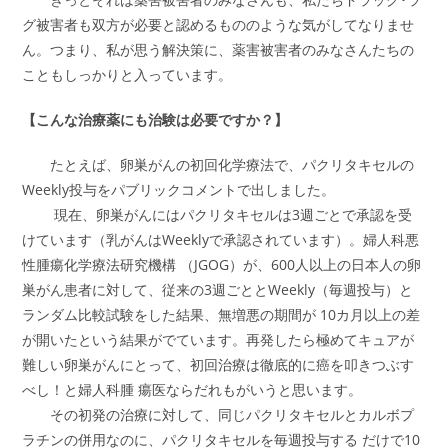
グ被害者も双方が必要と認めるもののような気がしてなりませ
ん。つまり、私が思う解決策に、薬害被害者のみなさんたちの
こともしっかりと入っています。
【こんな治療薬にも治験は必要ですか？】
たとえば、卵巣がんの初回化学療法で、パクリタキセルの
Weekly投与をパブリックコメントで出しました。
現在、卵巣がんにはパクリタキセルは3週ごとで承認を受
けています（乳がんはWeeklyで承認されています）。婦人科悪
性腫瘍化学療法研究機構 （JGOG）が、600人以上の日本人の卵
巣がん患者に対して、従来の3週ごととWeekly（毎週投与）と
ランダム比較試験をした結果、無増悪の期間が 10カ月以上の差
が開いたという結果がでています。再発したら極めてキュアが
難しい卵巣がんにとって、初回治療は徹底的に癌を叩きつぶす
べし！と婦人科腫 瘍医ならだれもがいうと思います。
その初発の治療に対して、同じパクリタキセルとカルボプ
ラチンの併用なのに、パクリタキセルを毎週投与する だけで10