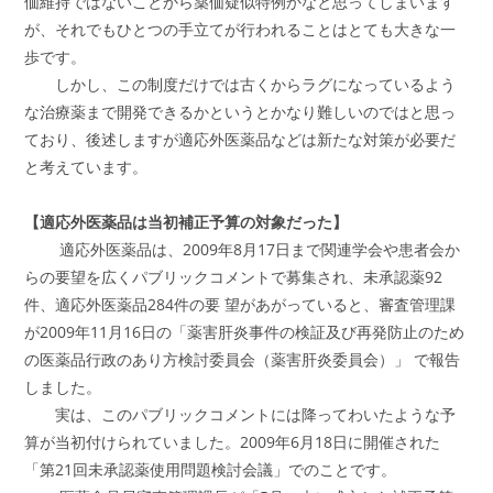
価維持ではないことから薬価疑似特例かなと思ってしまいます
が、それでもひとつの手立てが行われることはとても大きな一
歩です。
しかし、この制度だけでは古くからラグになっているよう
な治療薬まで開発できるかというとかなり難しいのではと思っ
ており、後述しますが適応外医薬品などは新たな対策が必要だ
と考えています。
【適応外医薬品は当初補正予算の対象だった】
適応外医薬品は、2009年8月17日まで関連学会や患者会か
らの要望を広くパブリックコメントで募集され、未承認薬92
件、適応外医薬品284件の要 望があがっていると、審査管理課
が2009年11月16日の「薬害肝炎事件の検証及び再発防止のため
の医薬品行政のあり方検討委員会（薬害肝炎委員会）」 で報告
しました。
実は、このパブリックコメントには降ってわいたような予
算が当初付けられていました。2009年6月18日に開催された
「第21回未承認薬使用問題検討会議」でのことです。