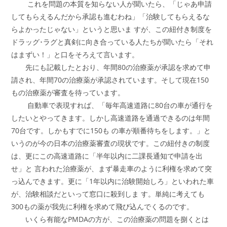
これを問題の本質を知らない人が聞いたら、「じゃあ申請
してもらえるんだから承認も進むわね」「治験してもらえるな
らよかったじゃない」というと思いま すが、この紐付き制度を
ドラッグ･ラグと真剣に向き合っている人たちが聞いたら「それ
はまずい！」と口をそろえて言います。
先にも記載したとおり、年間80の治療薬が承認を求めて申
請され、年間70の治療薬が承認されています。そして現在150
もの治療薬が審査を待っています。
自動車で表現すれば、「毎年高速道路に80台の車が通行を
したいとやってきます。しかし高速道路を通過できるのは年間
70台です。しかもすでに150も の車が順番待ちをします。」と
いうのが今の日本の治療薬審査の現状です。この紐付きの制度
は、更にこの高速道路に「半年以内に二課長通知で申請を出
せ」と 言われた治療薬が、まず暴走車のように利権を求めて突
っ込んできます。更に「1年以内に治験開始しろ」といわれた車
が、治験相談だといって窓口に殺到しま す。単純に考えても
300もの薬が我先に利権を求めて飛び込んでくるのです。
いくら有能なPMDAの方が、この治療薬の問題を捌くとは