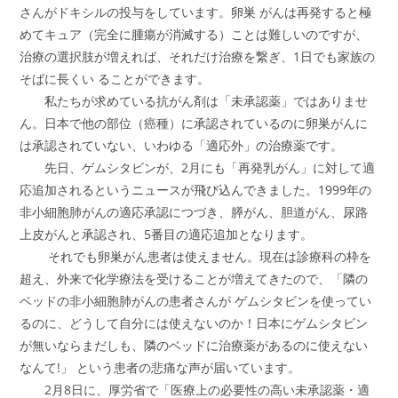
さんがドキシルの投与をしています。卵巣 がんは再発すると極
めてキュア（完全に腫瘍が消滅する）ことは難しいのですが、
治療の選択肢が増えれば、それだけ治療を繋ぎ、1日でも家族の
そばに長くい ることができます。
私たちが求めている抗がん剤は「未承認薬」ではありませ
ん。日本で他の部位（癌種）に承認されているのに卵巣がんに
は承認されていない、いわゆる「適応外」の治療薬です。
先日、ゲムシタビンが、2月にも「再発乳がん」に対して適
応追加されるというニュースが飛び込んできました。1999年の
非小細胞肺がんの適応承認につづき、膵がん、胆道がん、尿路
上皮がんと承認され、5番目の適応追加となります。
それでも卵巣がん患者は使えません。現在は診療科の枠を
超え、外来で化学療法を受けることが増えてきたので、「隣の
ベッドの非小細胞肺がんの患者さんが ゲムシタビンを使ってい
るのに、どうして自分には使えないのか！日本にゲムシタビン
が無いならまだしも、隣のベッドに治療薬があるのに使えない
なんて!」 という患者の悲痛な声が届いています。
2月8日に、厚労省で「医療上の必要性の高い未承認薬・適