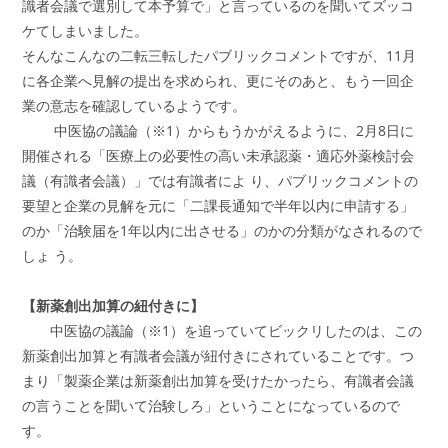
識者会議で選別して本予算で」と言っているのを聞いてズッコ
ケてしまいました。
そんなこんなの二転三転したパブリックコメントですが、11月
に各企業へ見解の提出を求められ、更にそのあと、もう一回企
業の意志を確認しているようです。
中医協の議論（※1）からもうかがえるように、2月8日に
開催される「医療上の必要性の高い未承認薬・適応外薬検討会
議（有識者会議）」では有識者によ り、パブリックコメントの
要望と企業の見解を元に「二課長通知で半年以内に申請する」
のか「治験届を1年以内に出させる」のかの分類がなされるので
しょ う。
【新薬創出加算の紐付きに】
中医協の議論（※1）を追っていてビックリしたのは、この
新薬創出加算と有識者会議が紐付きにされていることです。つ
まり「製薬企業は新薬創出加算を受けたかったら、有識者会議
の言うことを聞いて治験しろ」ということになっているので
す。