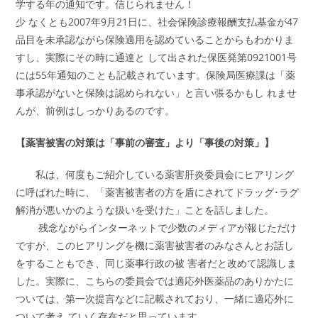
学する年の通知です。信じられません！
少 なくとも2007年9月21日に、社会保険診療報酬支払基金が47
品目を未承認ながら保険適用を認めていることからもわかりま
すし、実際にその時に通達と して出された保医発第0921001号
には55年通知のことも記載されています。保険局医療課は「薬
事承認がないと保険は認められない」と言い張るかもし れませ
んが、前例はしっかりあるのです。
【薬害被害の対策は「事前の審査」より「事後の対策」】
私は、何度もご紹介している薬害肝炎委員会にヒアリング
に呼ばれた時に、「薬害被害者の方を盾にされてドラッグ･ラグ
解消が悪いかのような扱いを受けた」ことを話しました。
残念ながらインターネットで少数のメディアが報じただけ
ですが、このヒアリングを機に薬害被害者のみなさんとお話し
をすることもでき、同じ薬事行政の被 害者だと改めて認識しま
した。実際に、こちらの委員会では適応外医薬品のありかたに
ついては、第一次提言などに記載されており、一緒に適応外に
ついて考え ていく存在だと思っています。