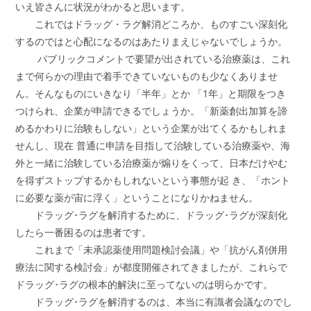
いえ皆さんに状況がわかると思います。
これではドラッグ・ラグ解消どころか、ものすごい深刻化
するのではと心配になるのはあたりまえじゃないでしょうか。
パブリックコメントで要望が出されている治療薬は、これ
まで何らかの理由で着手できていないものも少なくありませ
ん。そんなものにいきなり「半年」とか 「1年」と期限をつき
つけられ、企業が申請できるでしょうか。「新薬創出加算を諦
めるかわりに治験もしない」という企業が出てくるかもしれま
せんし、現在 普通に申請を目指して治験している治療薬や、海
外と一緒に治験している治療薬が煽りをくって、日本だけやむ
を得ずストップするかもしれないという事態が起 き、「ホント
に必要な薬が宙に浮く」ということになりかねません。
ドラッグ･ラグを解消するために、ドラッグ･ラグが深刻化
したら一番困るのは患者です。
これまで「未承認薬使用問題検討会議」や「抗がん剤併用
療法に関する検討会」が都度開催されてきましたが、これらで
ドラッグ･ラグの根本的解決に至ってないのは明らかです。
ドラッグ･ラグを解消するのは、本当に有識者会議なのでし