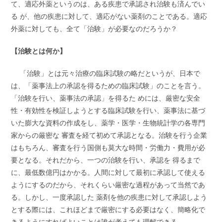
て、適応外薬というのは、ある疾患で承認され治験も済んでい
る が、他の疾患に対して、適応がない薬剤のことである。適応
外薬に対しても、全て「治験」が必要なのだろうか？
【治験とは何か】
「治験」とは元々治療の臨床試験の略だというが、日本で
は、「薬事法上の承認を得るための臨床試験」のことを言う。
「治験を行い、薬事法の承認」を得るた めには、厳密な安全
性・有効性を検証しようとする臨床試験を行い、薬事法に基づ
いた膨大な資料の作成をし、薬学・医学・生物統計学の各専門
家からの厳密な 審査を経て初めて承認となる。治験を行う企業
はもちろん、審査を行う国側も莫大な時間・労働力・費用が必
要となる。それだから、一つの治験を行い、承認を 得るまで
に、最低数億円はかかる。人間に対して最初に承認して使える
ようにするのだから、それくらい厳密な過程があって当然であ
る。しかし、一度承認した 薬剤を他の疾患に対して承認しよう
とする際には、これほどまで厳密にする必要はなく、簡略化で
きるようにすればよいことは誰が考えても理解できる。