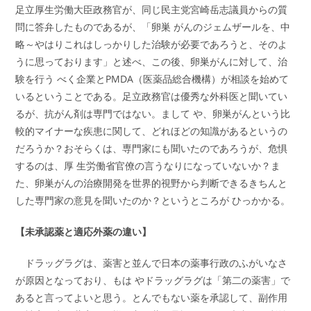
足立厚生労働大臣政務官が、同じ民主党宮崎岳志議員からの質
問に答弁したものであるが、「卵巣 がんのジェムザールを、中
略～やはりこれはしっかりした治験が必要であろうと、そのよ
うに思っております」と述べ、この後、卵巣がんに対して、治
験を行う べく企業とPMDA（医薬品総合機構）が相談を始めて
いるということである。足立政務官は優秀な外科医と聞いてい
るが、抗がん剤は専門ではない。まして や、卵巣がんという比
較的マイナーな疾患に関して、どれほどの知識があるというの
だろうか？おそらくは、専門家にも聞いたのであろうが、危惧
するのは、厚 生労働省官僚の言うなりになっていないか？ま
た、卵巣がんの治療開発を世界的視野から判断できるきちんと
した専門家の意見を聞いたのか？というところが ひっかかる。
【未承認薬と適応外薬の違い】
ドラッグラグは、薬害と並んで日本の薬事行政のふがいなさ
が原因となっており、もは やドラッグラグは「第二の薬害」で
あると言ってよいと思う。とんでもない薬を承認して、副作用