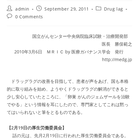
Post
Post
Post
admin
September 29, 2011
Drug lag
author:
published:
category:
Post
0 Comments
comments:
国立がんセンター中央病院臨床試験・治療開発部
医長 勝俣範之
2010年3月6日 ＭＲＩＣ by 医療ガバナンス学会 発行
http://medg.jp
ドラッグラグの改善を目指して、患者が声をあげ、国も本格
的に取り組みを始め、ようやくドラッグラグの解消ができると
少し安心していたところに、「卵巣 がんのジェムザールを治験
でやる」という情報を耳にしたので、専門家としてこれは黙っ
てはいられないと筆をとるものである。
【2月19日の厚生労働委員会】
話の元は、先月2月19日に行われた厚生労働委員会である。