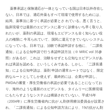
薬事承認と保険適応が一体となっている国は日本以外存在し
ない。日本では、適応外薬もすべて現場で使用するためには、
結局、薬事法に基づく承認が必要とさ れている。悪く言うと、
臨床現場では最新のエビデンスに基づく診療をいち早く取り入
れたいが、薬剤の承認は、現場もエビデンスも全く知らない役
人の権限に 牛耳られていて、国民に還元できていないシステム
になっている。日本では、治験で承認申請する他に、「二課長
通知」による公知申請で行う承認申請方法（※ MRIC vol 35参
照）があるが、これは、治験をせずとも公知なエビデンスがあ
れば承認を認める、というしくみである。しかし、「二課長通
知」による公知申請は、薬剤 申請の通常ルートではなく、限定
的なルートとしてしか使えず、最終的には、企業が申請し、
PMDAの審査・厚生労働省の承認が必要であることになってお
り、海外のような最新のエビデンスを、タイムリーに医療現場
にもたらすようなシステムは構築されていない。平成16年
（2004年）に厚生労働省内に抗が ん剤併用療法委員会が設置さ
れ、「二課長通知」による公知申請方法により、19の抗がん剤