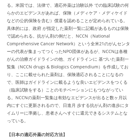
る。米国では、法律で、適応外薬は治験以外 での臨床試験の何
らかのエビデンスがあれば、保険（メディケア・メディケイド
などの公的保険を含む）償還を認めることが定められている。
具体的には、政府 が指定した薬剤一覧に記載があるものは保険
で認められる。抗がん剤の例だと、NCCN（National
Comprehensive Cancer Network）という全米21のがんセンタ
ーの代表が集まってつくったNPO団体があるが、NCCNは各種
がんの治療ガイドラインの他、ガイドラインに 基づいた薬剤一
覧集（NCCN drugs & Biologics Compendium）を作成してお
り、ここに載せられた薬剤は、保険適応されることになるの
で、医師はガイドラインに載るような良いエビデンスをつくる
（臨床試験をする）ことのモチベーションにもつながってい
る。NCCNの薬剤一覧集は有効なエビデンスが出ると数ヶ月以
内にすぐに更新されるので、日進月 歩する抗がん剤の進歩にタ
イムリーに準拠し、患者さんへすぐに還元できるシステムとな
っている。
【日本の適応外薬の対応方法】