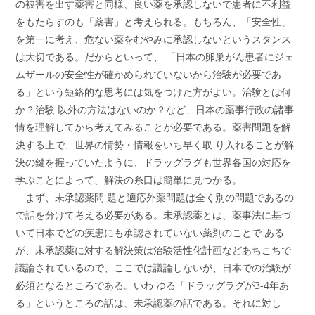
の被害を出す薬害と同様、良い薬を承認しないで患者に不利益
をもたらすのも「薬害」と考えられる。もちろん、「安全性」
を第一に考え、危ない薬をむやみに承認しないというスタンス
は大切である。だからといって、 「日本の卵巣がん患者にジェ
ムザールの安全性が確かめられていないから治験が必要であ
る」という短絡的な思考には気をつけた方がよい。治験とは何
か？治験 以外の方法はないのか？など、日本の薬事行政の諸事
情を理解してから考えてみることが必要である。薬害問題を解
決する上で、世界の情勢・情報をいち早く取 り入れることが解
決の鍵を握っていたように、ドラッグラグも世界各国の対応を
学ぶことによって、解決の糸口は簡単に見つかる。
まず、未承認薬問 題と適応外薬問題は全く別の問題であるの
で話を分けて考える必要がある。未承認薬とは、薬事法に基づ
いて日本でどの疾患にも承認されていない薬剤のことで ある
が、未承認薬に対する解決策は治験活性化計画などあちこちで
議論されているので、ここでは議論しないが、日本での治験が
必須となるところである。いわ ゆる「ドラッグラグが3-4年あ
る」というところの話は、未承認薬の話である。それに対し