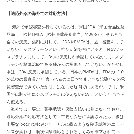
【適応外薬の海外での対応方法】
海外で承認審査を行っているのは、米国FDA（米国食品医薬
品局）、欧州EMEA（欧州医薬品審査庁）であるが、そもそも、
全ての疾患、薬剤に対して、 FDAやEMEAは、逐一審査をして
いない。シスプラチンという抗がん剤を例にとると、FDAはシ
スプラチンに対して、3つの疾患しか承認していない。シ スプ
ラチンが標準治療である肺がんの承認もしていない。かたや日
本は、20の疾患に承認している。日本のPMDAは、FDAの1/10
の規模の審査員だと 言われるのに日本でまともな治験とその承
認審査ができていたかは、はなはだ疑問ではあるが、では、米
国では肺がんにシスプラチンは使えないのか、というと もちろ
ん使える。
海外では、要は、薬事承認と保険支払いは別になっており、
適応外薬の対応方法として、主要な疾患に承認されたら、後は
主要な peer reviewジャーナルに載るような臨床試験のエビデ
ンスがあれば、順次保険適応とされるしくみが確立されてい