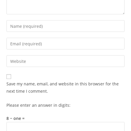
Enter
your
name
Enter
or
your
username
email
Enter
to
address
your
comment
to
website
comment
URL
Save my name, email, and website in this browser for the
(optional)
next time I comment.
Please enter an answer in digits:
8 − one =