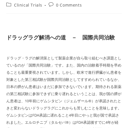
author:
published:
Post
Post
Clinical Trials
0 Comments
category:
comments:
ドラッグラグ解消への道 － 国際共同治験
ドラッグ・ラグの解消策として製薬企業が自ら取り組むべき課題とし
ているのが「国際共同治験」です。また、国内の治験着手時期を早め
ることも最重要視されています。しかし、欧米で進行膵臓がん患者を
対象とした第三相試験が国際共同治験としてすすめられているなか、
日本の膵がん患者はいまだに参加できないでいます。期待される新薬
の第三相試験に参加できずに乗り遅れるということは、我が国の膵が
ん患者は、10年前にゲムシタビン（ジェムザール®）が承認されたと
きと変わらないドラッグラグにこれからも苦しむことを意味します。
ゲムシタビンはFDA承認に遅れること4年目にやっと我が国で承認さ
れました。エルロチニブ（タルセバ®）はFDA承認後すでに4年が経