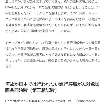
過しますがいまだに承認されていません。欧米の臨床試験が終了し、
FDA承認がおりてから日本で臨床試験に取り掛かるということは、10
年前と変わらないドラッグラグを意味します。この10年間、ドラッ
グラグ問題については関係者によって様々な議論がなされ、研究論文
も発表され、解決策も明示されたにもかかわらず、いまだに進行膵臓
がん患者の国際共同治験が実現されていません。
ドラッグラグの切り札として製薬企業からも政府関係者からも最重要
視された国際共同治験が、新薬の登場を心待ちにしながら一日一日を
大切に生きる膵臓がん患者にとって身近な存在になる日はいつくるの
でしょうか。製薬企業を始め、関係者の皆様のさらなる努力に期待し
ます。
何故か日本では行われない進行膵臓がん対象国
際共同治験（第三相試験）
Gemcitabine＋ABI-007(nab-Paxlitaxel) vs Gemcitabine