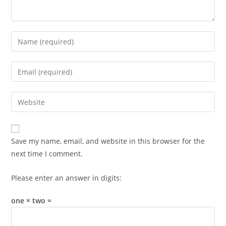
Enter
your
name
Enter
or
your
username
email
Enter
to
address
your
comment
to
website
comment
URL
Save my name, email, and website in this browser for the
(optional)
next time I comment.
Please enter an answer in digits:
one × two =