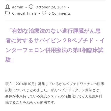
Post
Post
admin
October 24, 2014
author:
published:
Post
Post
Clinical Trials
0 Comments
category:
comments:
「有効な治療法のない進行膵臓がん患
者に対するサバイビン２Bペプチド・イ
ンターフェロン併用療法の第II相臨床試
験」
現在（2014年10月）募集しているがんペプチドワクチンの臨床
試験についてまとめました。がんペプチドワクチン療法とは、
身体が本来持っている免疫システムを活性化してがん細胞を排
除することをねらった療法です。