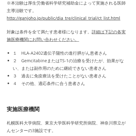
※本治験は厚生労働省科学研究補助金によって実施される医師
主導治験です。
http://ganjoho.jp/public/dia_tre/clinical_trial/ct_list.html
対象は条件を全て満たす患者様になります。
詳細は下記の各実
施医療機関にお問い合わせください。
１ HLA-A2402遺伝子陽性の進行膵がん患者さん
２ GemcitabineまたはTS-1の治療を受けたが、効果がな
い、または副作用のために継続できない患者さん
３ 過去に免疫療法を受けたことがない患者さん
４ その他、適応条件に合う患者さん
実施医療機関
札幌医科大学病院、東京大学医科学研究所病院、神奈川県立が
んセンターの3施設です。