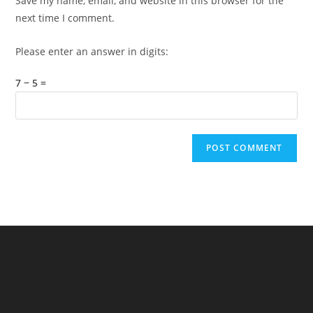
Save my name, email, and website in this browser for the
(optional)
next time I comment.
Please enter an answer in digits:
7 − 5 =