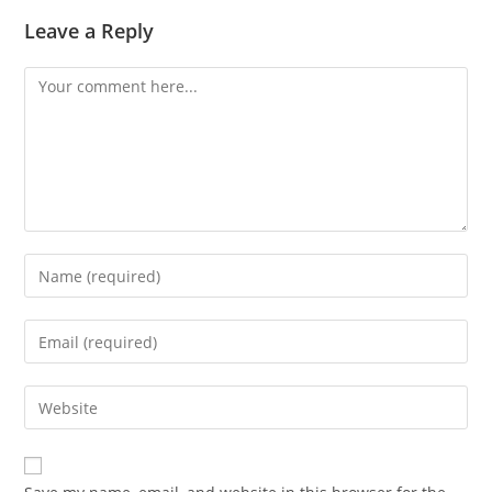
Leave a Reply
Comment
Enter
your
name
Enter
or
your
username
email
Enter
to
address
your
comment
to
website
comment
URL