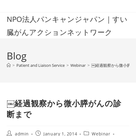
Skip
to
NPO法人パンキャンジャパン｜すい
content
臓がんアクションネットワーク
Blog
>
Patient and Liaison Service
>
Webinar
>
￼経過観察から微小膵が
￼経過観察から微小膵がんの診
断まで
Post
Post
Post
admin
January 1, 2014
Webinar