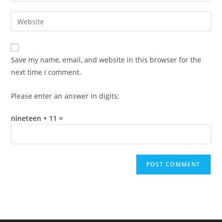
username
email
Enter
to
address
your
comment
to
website
comment
URL
Save my name, email, and website in this browser for the
(optional)
next time I comment.
Please enter an answer in digits:
nineteen + 11 =