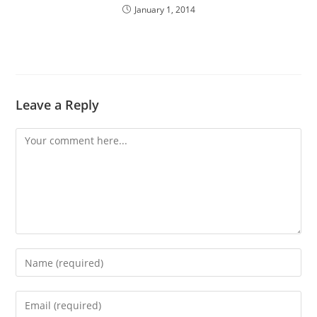
January 1, 2014
Leave a Reply
Comment
Enter
your
name
Enter
or
your