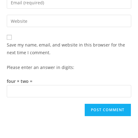
or
your
username
email
Enter
to
address
your
comment
to
website
comment
URL
Save my name, email, and website in this browser for the
(optional)
next time I comment.
Please enter an answer in digits:
four × two =