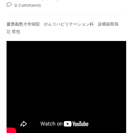
author:
published:
category:
Post
0 Comments
comments:
慶應義塾大学病院 がんリハビリテーション科 診療副部長
辻 哲也