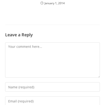
January 1, 2014
Leave a Reply
Comment
Enter
your
name
Enter
or
your