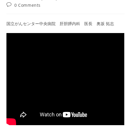
author:
published:
category:
Post
0 Comments
comments:
国立がんセンター中央病院 肝胆膵内科 医長 奥坂 拓志