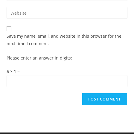
username
email
Enter
to
address
your
comment
to
website
comment
URL
Save my name, email, and website in this browser for the
(optional)
next time I comment.
Please enter an answer in digits:
5 × 1 =