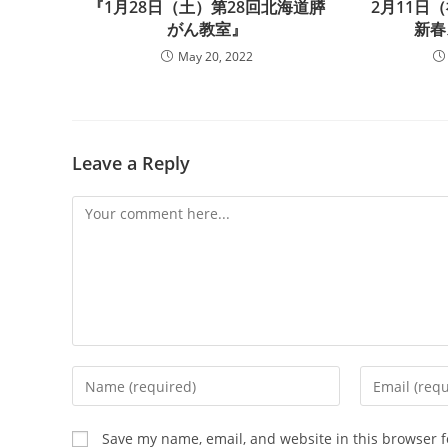
『1月28日（土）第28回北海道膵
2月11日
がん教室』
新春
May 20, 2022
Leave a Reply
Comment
Enter
Enter
your
your
name
email
Save my name, email, and website in this browser f