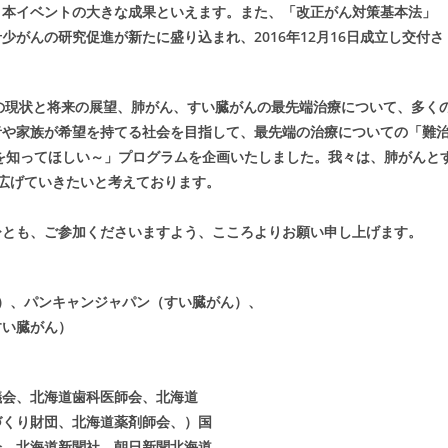
。本イベントの大きな成果といえます。また、「改正がん対策基本法」
がんの研究促進が新たに盛り込まれ、2016年12月16日成立し交付さ
の現状と将来の展望、肺がん、すい臓がんの最先端治療について、多く
者や家族が希望を持てる社会を目指して、最先端の治療についての「難
とを知ってほしい～」プログラムを企画いたしました。我々は、肺がんと
広げていきたいと考えております。
ひとも、ご参加くださいますよう、こころよりお願い申し上げます。
実行委員会
パンキャンジャパン（すい臓がん）、
い臓がん）
議会、北海道歯科医師会、北海道
づくり財団、北海道薬剤師会、）国
会、北海道新聞社、朝日新聞北海道