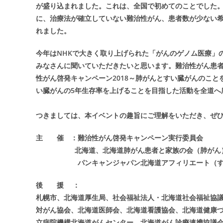
が盛り込まれました。これは、全国で初めてのことでした
に、治療法が確立していない難治性がん、患者数が少ない希少
れました。
今年はNHKで大きく取り上げられた「がんのゲノム医療」
みなさんに聞いていただきたいと思います。難治性がん患
性がん啓発キャンペーン2018～肺がんとすい臓がんのこ
い臓がんの5年生存率を上げることを目指した活動を全道へ
つきましては、本イベントの趣旨にご理解をいただき、ぜ
主 催 ：難治性がん啓発キャンペーン
北海道、北海道肺がん患者と家族の会（肺がん）、
パンキャンジャパン北海道アフィリエート（す
後 援 ：
札幌市、北海道厚生局、社会福祉法人・北海道社会福祉協
対がん協会、北海道医師会、北海道看護協会、北海道健康
立病院機構北海道がんセンター、北海道がん診療連携協議