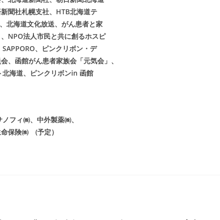
新聞社札幌支社、HTB北海道テ
道、北海道文化放送、がん患者と家
、NPO法人市民と共に創るホスピ
SAPPORO、ピンクリボン・デ
員会、函館がん患者家族会「元気会」、
北海道、ピンクリボンin 函館
サノフィ㈱、中外製薬㈱、
命保険㈱ (予定）