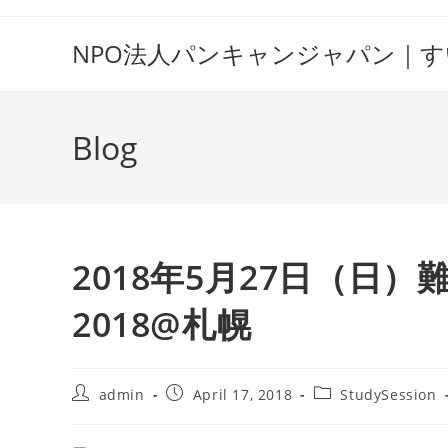
Skip
to
NPO法人パンキャンジャパン｜
content
Blog
2018年5月27日（日
2018@札幌
Post
Post
Post
admin
April 17, 2018
StudySession
author:
published:
category: