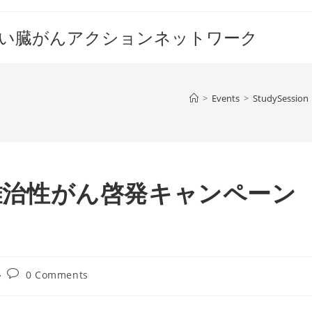
すい臓がんアクションネットワーク
>
Events
>
StudySession
）難治性がん啓発キャンペーン
Post
0 Comments
comments: