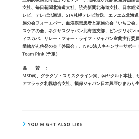
支社、毎日新聞北海道支社、読売新聞北海道支社、日本経済
レビ、テレビ北海道、STV札幌テレビ放送、エフエム北海
族の会フォーエバー、血液疾患患者と家族の会「いちご会」
スケアの会、ネクサスジャパン北海道支部、ピンクリボンin 
ィスカバ、リレー・フォー・ライフ・ジャパン室蘭実行委
函館がん啓発の会「啓風会」、NPO法人キャンサーサポート
Team Pink (予定）
協 賛 ：
MSD㈱、グラクソ・スミスクライン㈱、㈱ヤクルト本社、
アフラック札幌総合支社、損保ジャパン日本興亜ひまわり生
YOU MIGHT ALSO LIKE