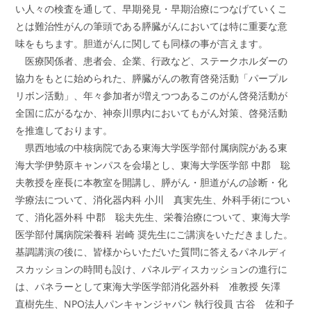
い人々の検査を通して、早期発見・早期治療につなげていくこ
とは難治性がんの筆頭である膵臓がんにおいては特に重要な意
味をもちます。胆道がんに関しても同様の事が言えます。
医療関係者、患者会、企業、行政など、ステークホルダーの
協力をもとに始められた、膵臓がんの教育啓発活動「パープル
リボン活動」、年々参加者が増えつつあるこのがん啓発活動が
全国に広がるなか、神奈川県内においてもがん対策、啓発活動
を推進しております。
県西地域の中核病院である東海大学医学部付属病院がある東
海大学伊勢原キャンパスを会場とし、東海大学医学部 中郡 聡
夫教授を座長に本教室を開講し、膵がん・胆道がんの診断・化
学療法について、消化器内科 小川 真実先生、外科手術につい
て、消化器外科 中郡 聡夫先生、栄養治療について、東海大学
医学部付属病院栄養科 岩崎 奨先生にご講演をいただきました。
基調講演の後に、皆様からいただいた質問に答えるパネルディ
スカッションの時間も設け、パネルディスカッションの進行に
は、パネラーとして東海大学医学部消化器外科 准教授 矢澤
直樹先生、NPO法人パンキャンジャパン 執行役員 古谷 佐和子