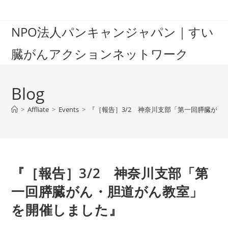
Skip
to
NPO法人パンキャンジャパン｜すい
content
臓がんアクションネットワーク
Blog
>
Affliate
>
Events
>
『［報告］3/2 神奈川支部「第一回膵臓が
『［報告］3/2 神奈川支部「第
一回膵臓がん・胆道がん教室」
を開催しました』