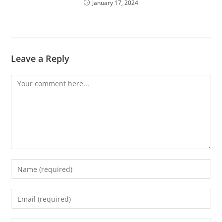
January 17, 2024
Leave a Reply
Comment
Enter
your
name
Enter
or
your
username
email