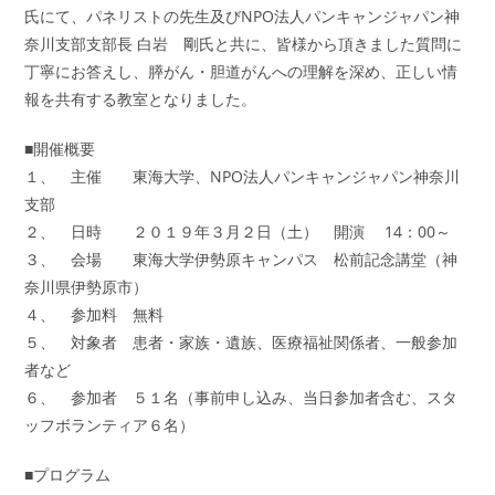
氏にて、パネリストの先生及びNPO法人パンキャンジャパン神
奈川支部支部長 白岩 剛氏と共に、皆様から頂きました質問に
丁寧にお答えし、膵がん・胆道がんへの理解を深め、正しい情
報を共有する教室となりました。
■開催概要
１、 主催 東海大学、NPO法人パンキャンジャパン神奈川
支部
２、 日時 ２０１９年３月２日（土） 開演 14：00～
３、 会場 東海大学伊勢原キャンパス 松前記念講堂（神
奈川県伊勢原市）
４、 参加料 無料
５、 対象者 患者・家族・遺族、医療福祉関係者、一般参加
者など
６、 参加者 ５１名（事前申し込み、当日参加者含む、スタ
ッフボランティア６名）
■プログラム