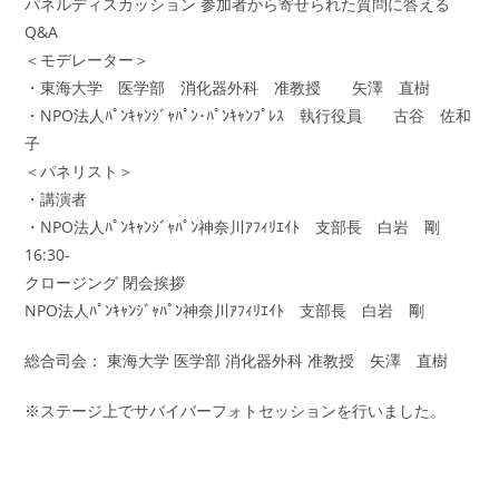
パネルディスカッション 参加者から寄せられた質問に答える
Q&A
＜モデレーター＞
・東海大学 医学部 消化器外科 准教授 矢澤 直樹
・NPO法人ﾊﾟﾝｷｬﾝｼﾞｬﾊﾟﾝ･ﾊﾟﾝｷｬﾝﾌﾟﾚｽ 執行役員 古谷 佐和
子
＜パネリスト＞
・講演者
・NPO法人ﾊﾟﾝｷｬﾝｼﾞｬﾊﾟﾝ神奈川ｱﾌｨﾘｴｲﾄ 支部長 白岩 剛
16:30-
クロージング 閉会挨拶
NPO法人ﾊﾟﾝｷｬﾝｼﾞｬﾊﾟﾝ神奈川ｱﾌｨﾘｴｲﾄ 支部長 白岩 剛
総合司会： 東海大学 医学部 消化器外科 准教授 矢澤 直樹
※ステージ上でサバイバーフォトセッションを行いました。