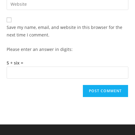
Enter
to
address
your
comment
to
website
comment
URL
Save my name, email, and website in this browser for the
(optional)
next time I comment.
Please enter an answer in digits:
5 + six =