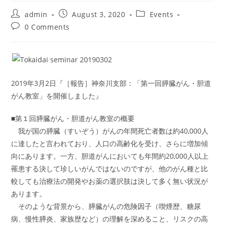
Post
Post
Post
admin
August 3, 2020
Events
author:
published:
category:
Post
0 Comments
comments:
2019年3月2日『［報告］神奈川支部：「第一回膵臓がん・胆道
がん教室」を開催しました』
■第１回膵臓がん・胆道がん教室の概要
我が国の膵臓（すいぞう）がんの年間死亡者数は約40,000人
に達したと言われており、人口の高齢化を受け、さらに増加傾
向にあります。一方、胆道がんにおいても年間約20,000人以上
罹患する決して珍しいがんではないのですが、他のがん種と比
較しても治療法の開発やお薬の選択肢は決して多く無い状況が
あります。
そのような背景から、膵臓がんの危険因子（喫煙歴、糖尿
病、慢性膵炎、家族歴など）の理解を深めること、リスクの高