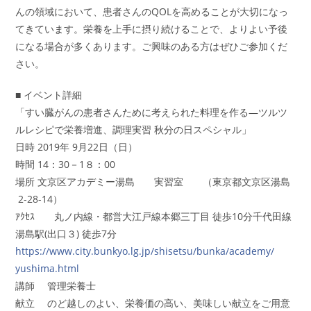
んの領域において、患者さんのQOLを高めることが大切になっ
てきています。栄養を上手に摂り続けることで、よりよい予後
になる場合が多くあります。ご興味のある方はぜひご参加くだ
さい。
■ イベント詳細
「すい臓がんの患者さんために考えられた料理を作る―
ツルツ
ルレシピで栄養増進、調理実習 秋分の日スペシャル」
日時 2019年 9月22日（日）
時間 14：30－1８：00
場所 文京区アカデミー湯島 実習室 （東京都文京区湯島
2-28-14）
ｱｸｾｽ 丸ノ内線・都営大江戸線本郷三丁目 徒歩10分 千代田線
湯島駅(出口３) 徒歩7分
https://
www.city.bunkyo.lg.jp/
shisetsu/bunka/academy/
yushima.html
講師 管理栄養士
献立 のど越しのよい、栄養価の高い、美味しい献立をご用意