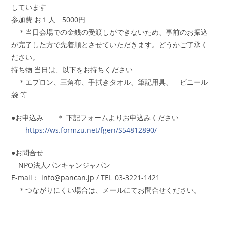
しています
参加費 お１人 5000円
＊当日会場での金銭の受渡しができないため、事前のお
振込
が完了した方で先着順とさせていただきます。どうか
ご了承く
ださい。
持ち物 当日は、以下をお持ちください
＊
エプロン、三角布、手拭きタオル、筆記用具、 ビニール
袋 等
●お申込み ＊ 下記フォームよりお申込みください
https://ws.formzu.net/
fgen/S54812890/
●お問合せ
NPO法人パンキャンジャパン
E-mail：
info@pancan.jp
/ TEL 03-3221-1421
＊つながりにくい場合は、メールにてお問合せください
。