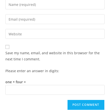
Enter
your
name
Enter
or
your
username
email
Enter
to
address
your
comment
to
website
comment
URL
Save my name, email, and website in this browser for the
(optional)
next time I comment.
Please enter an answer in digits:
one × four =