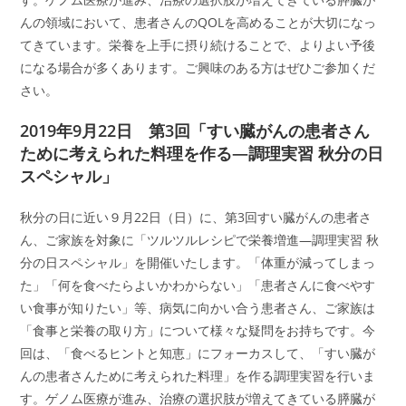
んの領域において、患者さんのQOLを高めることが大切になっ
てきています。栄養を上手に摂り続けることで、よりよい予後
になる場合が多くあります。ご興味のある方はぜひご参加くだ
さい。
2019年9月22日 第3回「すい臓がんの患者さん
ために考えられた料理を作る―調理実習 秋分の日
スペシャル」
秋分の日に近い９月22日（日）に、第3回すい臓がんの患者さ
ん、ご家族を対象に「ツルツルレシピで栄養増進―調理実習 秋
分の日スペシャル」を開催いたします。「体重が減ってしまっ
た」「何を食べたらよいかわからない」「患者さんに食べやす
い食事が知りたい」等、病気に向かい合う患者さん、ご家族は
「食事と栄養の取り方」について様々な疑問をお持ちです。今
回は、「食べるヒントと知恵」にフォーカスして、「すい臓が
んの患者さんために考えられた料理」を作る調理実習を行いま
す。ゲノム医療が進み、治療の選択肢が増えてきている膵臓が