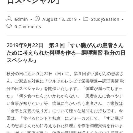
日スペシャル」
Post
Post
Post
admin
August 18, 2019
StudySession
author:
published:
category:
Post
0 Comments
comments:
2019年9月22日 第３回「すい臓がんの患者さん
ために考えられた料理を作る―調理実習 秋分の日
スペシャル」
秋分の日に近い９月22日（日）に、第３回すい臓がんの患者さ
ん、ご家族を対象に「ツルツルレシピで栄養増進―調理実習 秋
分の日スペシャル」を開催いたします。「体重が減ってしまっ
た」「何を食べたらよいかわからない」「患者さんに食べやす
い食事が知りたい」等、病気に向かい合う患者さん、ご家族は
「食事と栄養の取り方」について様々な疑問をお持ちです。今
回は、「食べるヒントと知恵」にフォーカスして、「すい臓が
んの患者さんために考えられた料理」を作る調理実習を行いま
す。ゲノム医療が進み、治療の選択肢が増えてきている膵臓が