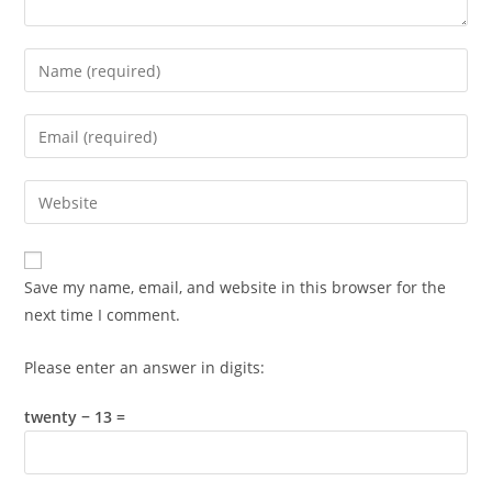
Enter
your
name
Enter
or
your
username
email
Enter
to
address
your
comment
to
website
comment
URL
Save my name, email, and website in this browser for the
(optional)
next time I comment.
Please enter an answer in digits:
twenty − 13 =