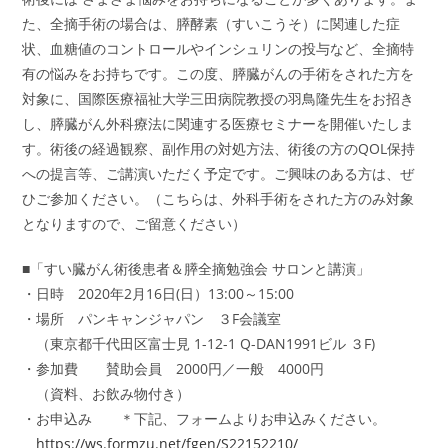
た、全摘手術の場合は、膵酵素（すいこうそ）に関連した症
状、血糖値のコントロールやインシュリンの投与など、全摘特
有の悩みをお持ちです。この度、膵臓がんの手術をされた方を
対象に、国際医療福祉大学三田病院教授の羽鳥隆先生をお招き
し、膵臓がん外科療法に関連する医療セミナーを開催いたしま
す。術後の経過観察、副作用の対処方法、術後の方のQOL保持
への提言等、ご講演いただく予定です。ご興味のある方は、ぜ
ひご参加ください。（こちらは、外科手術をされた方のみ対象
となりますので、ご留意ください）
■「すい臓がん術後患者＆膵全摘勉強会 サロンと講演」
・日時 2020年2月16日(日）13:00～15:00
・場所 パンキャンジャパン ３F会議室
（東京都千代田区富士見 1-12-1 Q-DAN1991ビル ３F)
・参加費 賛助会員 2000円／一般 4000円
（資料、お飲み物付き）
・お申込み ＊下記、フォームよりお申込みください。
https://ws.formzu.net/fgen/S22152210/