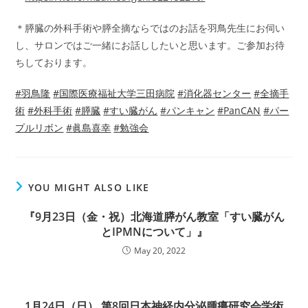
＊膵臓の外科手術や膵全摘ならではのお話を羽鳥先生にお伺い
し、サロンではご一緒にお話ししたいと思います。ご参加お待
ちしております。
#
羽鳥隆
#
国際医療福祉大学三田病院
#
消化器センター
#
全摘手
術
#
外科手術
#
膵臓
#
すい臓がん
#
パンキャン
#
PanCAN
#
パー
プルリボン
#
眞島喜幸
#
勉強会
YOU MIGHT ALSO LIKE
『9月23日（金・祝）北海道膵がん教室「すい臓がん
とIPMNについて」』
May 20, 2022
1月24日（日） 第8回日本神経内分泌腫瘍研究会学術