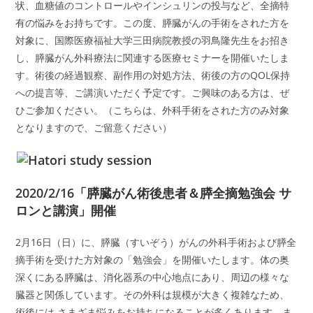
状、血糖値のコントロールやインシュリンの投与など、全摘特
有の悩みをお持ちです。この度、膵臓がんの手術をされた方を
対象に、国際医療福祉大学三田病院教授の羽鳥隆先生をお招き
し、膵臓がん外科療法に関連する医療セミナーを開催いたしま
す。術後の経過観察、副作用の対処方法、術後の方のQOL保持
への提言等、ご講演いただく予定です。ご興味のある方は、ぜ
ひご参加ください。（こちらは、外科手術をされた方のみ対象
となりますので、ご留意ください）
2020/2/16「膵臓がん術後患者＆膵全摘勉強会 サ
ロンと講演」開催
2月16日（日）に、膵臓（すいぞう）がんの外科手術および膵全
摘手術を受けた方対象の「勉強会」を開催いたします。体の奥
深くにある膵臓は、消化器系の中心地点にあり、周辺の様々な
臓器と関係しています。その外科は規模が大きく複雑なため、
術後には さまざま悩みをお持ちになることが多くあります。ま