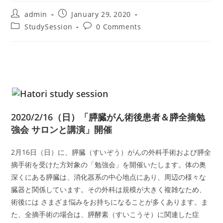
Post
Post
admin
January 29, 2020
author:
published:
Post
Post
StudySession
0 Comments
category:
comments:
2020/2/16（日）「膵臓がん術後患者＆膵全摘勉
強会 サロンと講演」開催
2月16日（日）に、膵臓（すいぞう）がんの外科手術および膵全
摘手術を受けた方対象の「勉強会」を開催いたします。体の奥
深くにある膵臓は、消化器系の中心地点にあり、周辺の様々な
臓器と関係しています。その外科は規模が大きく複雑なため、
術後には さまざま悩みをお持ちになることが多くあります。ま
た、全摘手術の場合は、膵酵素（すいこうそ）に関連した症