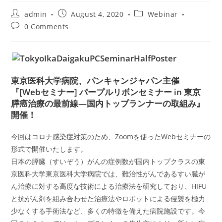
Post
Post
Post
admin
August 4, 2020
Webinar
author:
published:
category:
Post
0 Comments
comments:
東京医科大学病院、パンキャンジャパン主催
『[Webセミナー] パープルリボンセミナー in 東京
膵癌治療の最前線―国内トップランナーの取組み』
開催！
今回はコロナ感染症対策のため、Zoomを使ったWebセミナーの
形式で開催いたします。
日本の膵臓（すいぞう）がんの症例数が国内トップクラスの東
京医科大学東京医科大学病院では、難治性がんであるすい臓が
ん治療に対する高度な技術による治療法を研究しており、HIFU
と抗がん剤を組み合わせた治療法やロボットによる侵襲を極力
少なくする手術法など、多くの特徴を備えた病院施設です。今