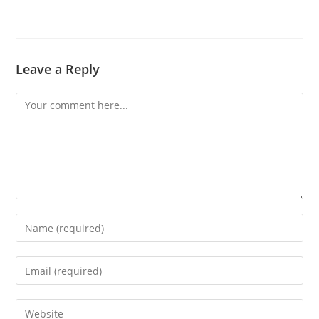
Leave a Reply
Comment
Enter
your
name
Enter
or
your
username
email
Enter
to
address