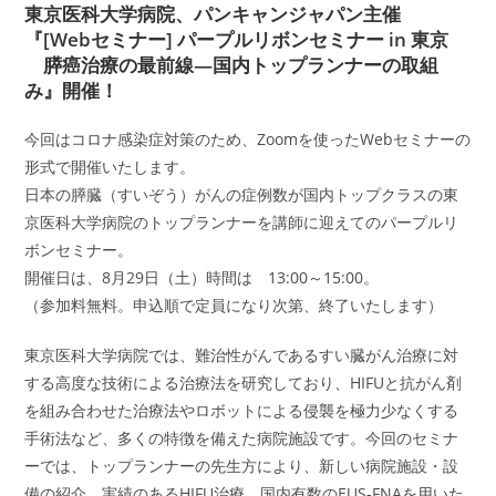
東京医科大学病院、パンキャンジャパン主催
『[Webセミナー] パープルリボンセミナー in 東京
膵癌治療の最前線―国内トップランナーの取組
み』開催！
今回はコロナ感染症対策のため、Zoomを使ったWebセミナーの
形式で開催いたします。
日本の膵臓（すいぞう）がんの症例数が国内トップクラスの東
京医科大学病院のトップランナーを講師に迎えてのパープルリ
ボンセミナー。
開催日は、8月29日（土）時間は 13:00～15:00。
（参加料無料。申込順で定員になり次第、終了いたします）
東京医科大学病院では、難治性がんであるすい臓がん治療に対
する高度な技術による治療法を研究しており、HIFUと抗がん剤
を組み合わせた治療法やロボットによる侵襲を極力少なくする
手術法など、多くの特徴を備えた病院施設です。今回のセミナ
ーでは、トップランナーの先生方により、新しい病院施設・設
備の紹介、実績のあるHIFU治療、国内有数のEUS-FNAを用いた