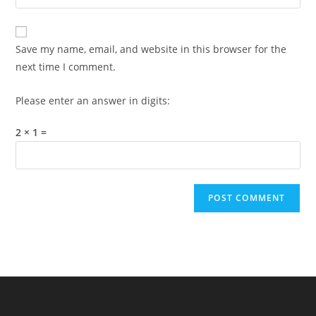
your
comment
to
website
comment
URL
Save my name, email, and website in this browser for the
(optional)
next time I comment.
Please enter an answer in digits:
2 × 1 =