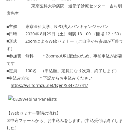
東京医科大学病院 遺伝子診療センター 吉村明
彦先生
■主催 東京医科大学、NPO法人パンキャンジャパン
■日時 2020年 8月29日（土）開演 13：00 （開場 12：50）
■形式 ZoomによるWebセミナー（ご自宅から参加が可能で
す）
■参加費 無料 ＊ZoomのURL配信のため、事前申込が必要
です
■定員 100名 （申込順。定員になり次第、終了します）
■申込み方法 ＊下記からお申込みください
https://ws.formzu.net/fgen/S84727741/
【Webセミナー受講の流れ】
①申込フォームから、お申込みをします。(申込受付は終了しま
した）