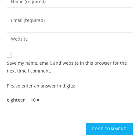
your
name
Enter
or
your
username
email
Enter
to
address
your
comment
to
website
comment
URL
Save my name, email, and website in this browser for the
(optional)
next time I comment.
Please enter an answer in digits:
eighteen − 10 =