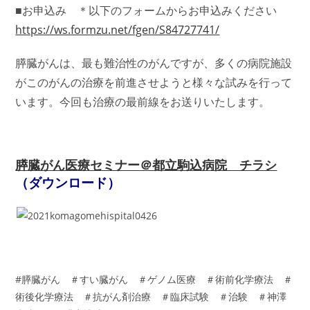
■お申込み ＊以下のフォームからお申込みください
https://ws.formzu.net/fgen/S84727741/
膵臓がんは、最も難治性のがんですが、多くの病院施設
がこのがんの治療を前進させようと様々な試みを行って
います。今回も治療の最前線をお送りいたします。
膵臓がん医療セミナー＠都立駒込病院 チラシ
（ダウンロード）
#膵臓がん ＃すい臓がん ＃ゲノム医療 ＃術前化学療法 ＃
術後化学療法 ＃抗がん剤治療 ＃臨床試験 ＃治験 ＃神澤