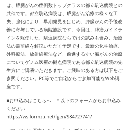
は、膵臓がんの症例数トップクラスの都立駒込病院との
共催です。都立駒込病院は、膵臓がん治療の様々な工
夫、強化により、早期発見をはじめ、膵臓がんの予後改
善に寄与している病院施設です。今回は、膵癌ガイドラ
インを駆使した、駒込病院ならではの試みも含み、治療
法の最前線を解説いただく予定です。最新の化学治療、
外科療法、放射線療法など、前進するすい臓がんの治療
についてゲノム医療の拠点病院である都立駒込病院の先
生方にご講演いただきます。ご興味のある方は以下をご
参照ください。PC等でご自宅からご参加可能なWeb講
座です。
■お申込みはこちらへ ＊以下のフォームからお申込み
ください
https://ws.formzu.net/fgen/S84727741/