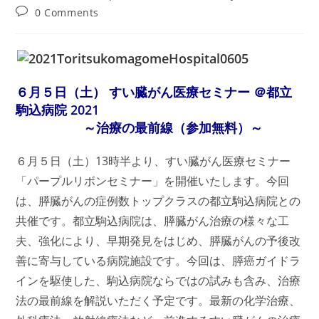
author:
published:
category:
Post
0 Comments
comments:
６月５日（土） すい臓がん医療セミナー ＠都立
駒込病院 2021
～治療の最前線（参加無料）～
６月５日（土）13時半より、すい臓がん医療セミナー
「パープルリボンセミナー」を開催いたします。今回
は、膵臓がんの症例数トップクラスの都立駒込病院との
共催です。都立駒込病院は、膵臓がん治療の様々な工
夫、強化により、早期発見をはじめ、膵臓がんの予後改
善に寄与している病院施設です。今回は、膵癌ガイドラ
インを駆使した、駒込病院ならではの試みも含み、治療
法の最前線を解説いただく予定です。最新の化学治療、