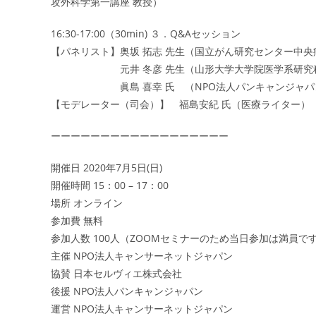
攻外科学第一講座 教授）
16:30-17:00（30min) ３．Q&Aセッション
【パネリスト】奥坂 拓志 先生（国立がん研究センター中央
元井 冬彦 先生（山形大学大学院医学系研究科医
眞島 喜幸 氏 （NPO法人パンキャンジャパン
【モデレーター（司会）】 福島安紀 氏（医療ライター）
ーーーーーーーーーーーーーーーーーー
開催日 2020年7月5日(日)
開催時間 15：00 – 17：00
場所 オンライン
参加費 無料
参加人数 100人（ZOOMセミナーのため当日参加は満員
主催 NPO法人キャンサーネットジャパン
協賛 日本セルヴィエ株式会社
後援 NPO法人パンキャンジャパン
運営 NPO法人キャンサーネットジャパン