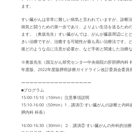
ます。
すい臓がんは非常に難しい病気と言われていますが、診断
病気と闘うための第一歩であり、よりよい生活を送るため
ます。（奥坂先生）すい臓がんでは、がんが臓器周辺にと
きい治療ですが、治癒する可能性が最も高い治療法です。
後どのような点に注意が必要か、など手術と関連した治療
※奥坂先生（国立がん研究センター中央病院の肝胆膵内科 
年度版、2022年度版膵癌診療ガイドライン改訂委員会委員
ーーーーーーーーーーーーーーーーー
■プログラム
15:00-15:10（10min）注意事項説明
15:10-16:00（50min）1．講演① すい臓がんの診
膵内科 科長）
16:00-16:30（30min）２．講演② すい臓がん