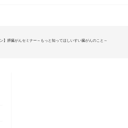
イン】膵臓がんセミナー～もっと知ってほしいすい臓がんのこと～