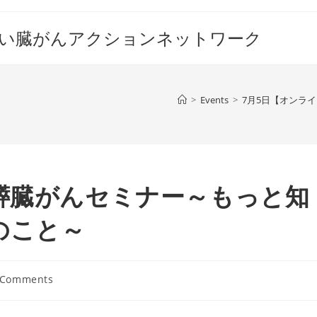
すい臓がんアクションネットワーク
>
Events
>
7月5日【オンラ
膵臓がんセミナー～もっと知
のこと～
 Comments
ents: