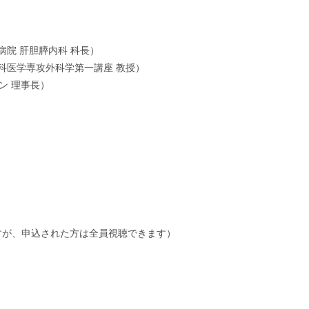
病院 肝胆膵内科 科長）
学専攻外科学第一講座 教授）
 理事長）
ですが、申込された方は全員視聴できます）