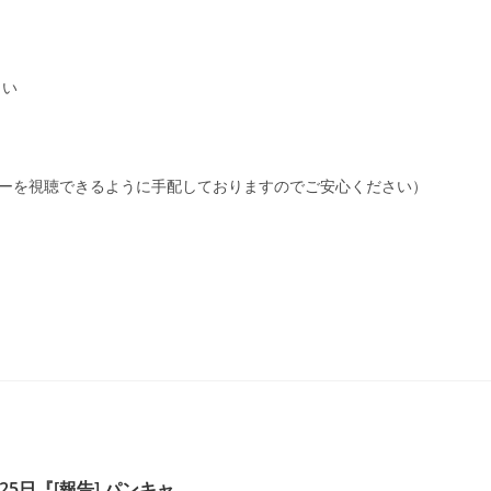
さい
ナーを視聴できるように手配しておりますのでご安心ください）
月25日『[報告] パンキャ