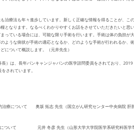
法も治療法も年々進歩しています。新しく正確な情報を得ることが、こ
の糧となります。なるべくわかりやすくお話をさせていただきたいと思
どまっている場合には、可能な限り手術を行います。手術は体の負担が
どのような病状が手術の適応となるか、どのような手術が行われるか、
などについて概説します。（元井先生）
科長）は、長年パンキャンジャパンの医学諮問委員をされており、2019
長をされています。
断と内科的治療について 奥坂 拓志 先生（国立がん研究センター中央病院 肝
の外科的治療について 元井 冬彦 先生（山形大学大学院医学系研究科医学