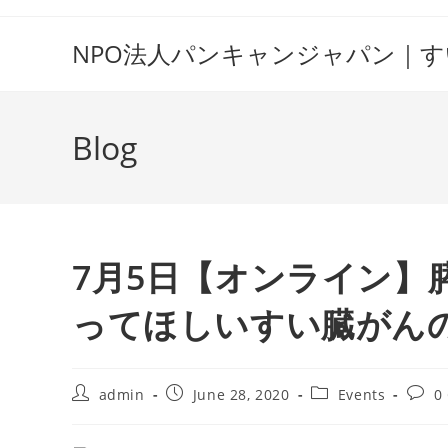
Skip
to
NPO法人パンキャンジャパン｜
content
Blog
7月5日【オンライン】
ってほしいすい臓がん
Post
Post
Post
Post
admin
June 28, 2020
Events
0
author:
published:
category:
comm