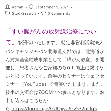
Post
Post
admin
September 9, 2021
author:
published:
Post
Post
StudySession
0 Comments
category:
comments:
「すい臓がんの放射線治療につい
て」
を開催いたします。
特定非営利活動法人
パンキャンジャパン北海道支部では、北海道が
ん対策基金助成事業として「膵がん教室」を開
催し、患者さんやご家族のＱＯＬ向上に繋げた
いと思っています。前半のセミナーはウェブセ
ミナー（YouTube）で開催いたします。また、
後半の交流会はZOOMでの参加となります。お
申し込みはこちらか
ら
https://forms.gle/GUQxyu6zv532uLfq5