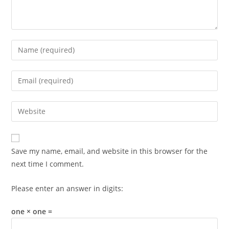
Enter
your
name
Enter
or
your
username
email
Enter
to
address
your
comment
to
website
comment
URL
Save my name, email, and website in this browser for the
(optional)
next time I comment.
Please enter an answer in digits:
one × one =