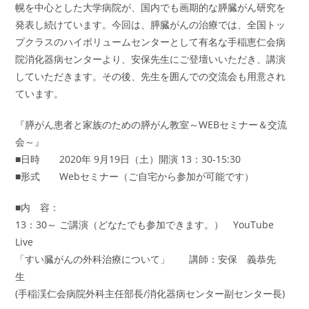
幌を中心とした大学病院が、国内でも画期的な膵臓がん研究を
発表し続けています。今回は、膵臓がんの治療では、全国トッ
プクラスのハイボリュームセンターとして有名な手稲恵仁会病
院消化器病センターより、安保先生にご登壇いいただき、講演
していただきます。その後、先生を囲んでの交流会も用意され
ています。
『膵がん患者と家族のための膵がん教室～WEBセミナー＆交流
会～』
■日時 2020年 9月19日（土）開演 13：30-15:30
■形式 Webセミナー（ご自宅から参加が可能です）
■内 容：
13：30～ ご講演（どなたでも参加できます。） YouTube
Live
「すい臓がんの外科治療について」 講師：安保 義恭先
生
(手稲渓仁会病院外科主任部長/消化器病センター副センター長)