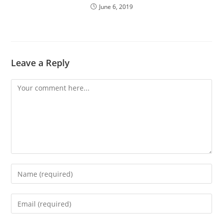
June 6, 2019
Leave a Reply
Comment
Enter
your
name
Enter
or
your
username