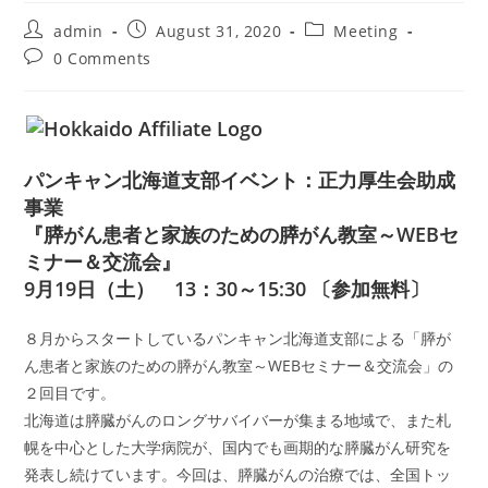
Post
Post
Post
admin
August 31, 2020
Meeting
author:
published:
category:
Post
0 Comments
comments:
パンキャン北海道支部イベント：正力厚生会助成
事業
『膵がん患者と家族のための膵がん教室～WEBセ
ミナー＆交流会』
9月19日（土） 13：30～15:30 〔参加無料〕
８月からスタートしているパンキャン北海道支部による「膵が
ん患者と家族のための膵がん教室～WEBセミナー＆交流会」の
２回目です。
北海道は膵臓がんのロングサバイバーが集まる地域で、また札
幌を中心とした大学病院が、国内でも画期的な膵臓がん研究を
発表し続けています。今回は、膵臓がんの治療では、全国トッ