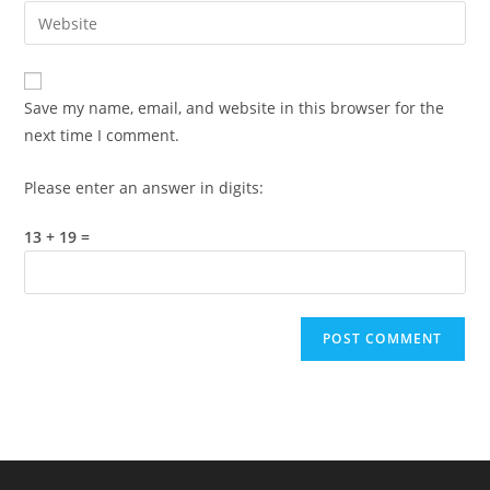
email
Enter
to
address
your
comment
to
website
comment
URL
Save my name, email, and website in this browser for the
(optional)
next time I comment.
Please enter an answer in digits:
13 + 19 =