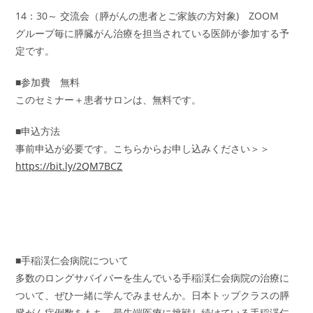
14：30～ 交流会（膵がんの患者とご家族の方対象) ZOOM
グループ毎に膵臓がん治療を担当されている医師が参加する予
定です。
■参加費 無料
このセミナー＋患者サロンは、無料です。
■申込方法
事前申込が必要です。こちらからお申し込みください＞＞
https://bit.ly/2QM7BCZ
■手稲渓仁会病院について
多数のロングサバイバーを生んでいる手稲渓仁会病院の治療に
ついて、ぜひ一緒に学んでみませんか。日本トップクラスの膵
臓がん症例数をもち、最先端医療に挑戦し続けている手稲渓仁