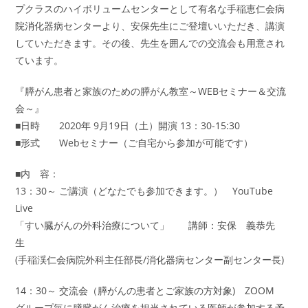
プクラスのハイボリュームセンターとして有名な手稲恵仁会病
院消化器病センターより、安保先生にご登壇いいただき、講演
していただきます。その後、先生を囲んでの交流会も用意され
ています。
『膵がん患者と家族のための膵がん教室～WEBセミナー＆交流
会～』
■日時 2020年 9月19日（土）開演 13：30-15:30
■形式 Webセミナー（ご自宅から参加が可能です）
■内 容：
13：30～ ご講演（どなたでも参加できます。） YouTube
Live
「すい臓がんの外科治療について」 講師：安保 義恭先
生
(手稲渓仁会病院外科主任部長/消化器病センター副センター長)
14：30～ 交流会（膵がんの患者とご家族の方対象) ZOOM
グループ毎に膵臓がん治療を担当されている医師が参加する予