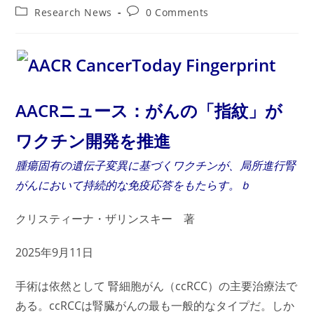
author:
published:
Post
Post
Research News
0 Comments
category:
comments:
AACRニュース：がんの「指紋」が
ワクチン開発を推進
腫瘍固有の遺伝子変異に基づくワクチンが、局所進行腎
がんにおいて持続的な免疫応答をもたらす。ｂ
クリスティーナ・ザリンスキー 著
2025年9月11日
手術は依然として 腎細胞がん（ccRCC）の主要治療法で
ある。ccRCCは腎臓がんの最も一般的なタイプだ。しか