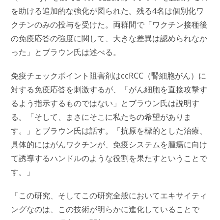
を助ける追加的な強化が図られた。残る4名は個別化ワ
クチンのみの投与を受けた。両群間で「ワクチン接種後
の免疫応答の強度に関して、大きな差異は認められなか
った」とブラウン氏は述べる。
免疫チェックポイント阻害剤はccRCC（腎細胞がん）に
対する免疫応答を刺激するが、「がん細胞を直接攻撃す
るよう指示するものではない」とブラウン氏は説明す
る。「そして、まさにそこに私たちの希望がありま
す。」とブラウン氏は話す。「抗原を標的とした治療、
具体的にはがんワクチンが、免疫システムを腫瘍に向け
て誘導するハンドルのような役割を果たすということで
す。」
「この研究、そしてこの研究全般においてエキサイティ
ングなのは、この技術が明らかに進化していることで