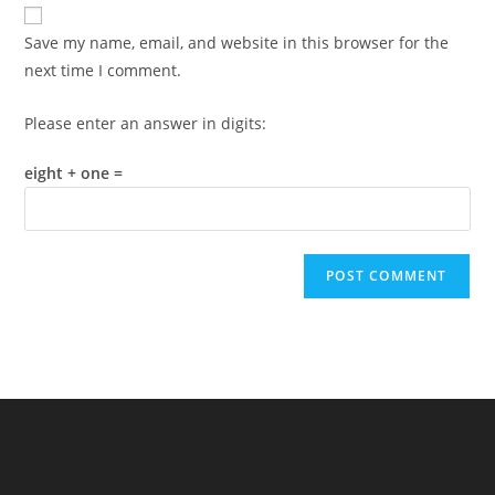
website
comment
URL
Save my name, email, and website in this browser for the
(optional)
next time I comment.
Please enter an answer in digits:
eight + one =