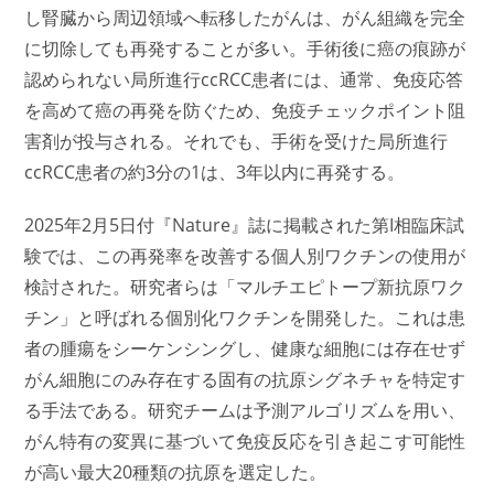
し腎臓から周辺領域へ転移したがんは、がん組織を完全
に切除しても再発することが多い。手術後に癌の痕跡が
認められない局所進行ccRCC患者には、通常、免疫応答
を高めて癌の再発を防ぐため、免疫チェックポイント阻
害剤が投与される。それでも、手術を受けた局所進行
ccRCC患者の約3分の1は、3年以内に再発する。
2025年2月5日付『Nature』誌に掲載された第I相臨床試
験では、この再発率を改善する個人別ワクチンの使用が
検討された。研究者らは「マルチエピトープ新抗原ワク
チン」と呼ばれる個別化ワクチンを開発した。これは患
者の腫瘍をシーケンシングし、健康な細胞には存在せず
がん細胞にのみ存在する固有の抗原シグネチャを特定す
る手法である。研究チームは予測アルゴリズムを用い、
がん特有の変異に基づいて免疫反応を引き起こす可能性
が高い最大20種類の抗原を選定した。