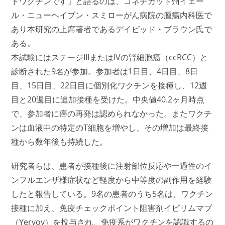
ドワクチンです」と語るのは、コネチカット州イェー
ル・ニューヘイブン・スミローがん病院の腫瘍内科医で
あり本研究の上席著者であるデイビッド・ブラウン氏で
ある。
本試験にはステージIIIまたはIVの腎細胞癌（ccRCC）と
診断された9名が参加。参加者は1日目、4日目、8日
目、15日目、22日目に個別化ワクチンを接種し、12週
目と20週目に追加接種を受けた。中央値40.2ヶ月時点
で、参加者に癌の再発は認められなかった。またワクチ
ンは血液中の特定のT細胞を増やし、その増加は最終接
種から数年後も持続した。
研究者らは、患者が接種後に注射部位反応や一過性のイ
ンフルエンザ様症状など軽度から中等度の副作用を経験
したと報告している。9名の患者のうち5名は、ワクチン
接種に加え、免疫チェックポイント阻害剤イピリムマブ
（Yervoy）を投与され、免疫系がワクチンを認識するの