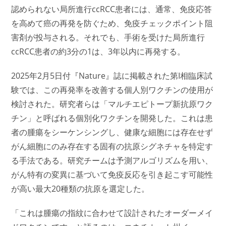
認められない局所進行ccRCC患者には、通常、免疫応答
を高めて癌の再発を防ぐため、免疫チェックポイント阻
害剤が投与される。それでも、手術を受けた局所進行
ccRCC患者の約3分の1は、3年以内に再発する。
2025年2月5日付『Nature』誌に掲載された第I相臨床試
験では、この再発率を改善する個人別ワクチンの使用が
検討された。研究者らは「マルチエピトープ新抗原ワク
チン」と呼ばれる個別化ワクチンを開発した。これは患
者の腫瘍をシーケンシングし、健康な細胞には存在せず
がん細胞にのみ存在する固有の抗原シグネチャを特定す
る手法である。研究チームは予測アルゴリズムを用い、
がん特有の変異に基づいて免疫反応を引き起こす可能性
が高い最大20種類の抗原を選定した。
「これは腫瘍の指紋に合わせて設計されたオーダーメイ