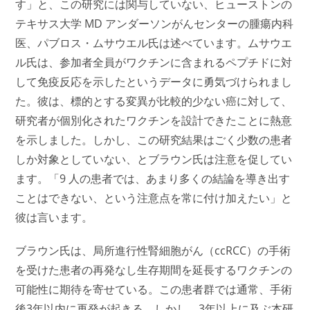
す」と、この研究には関与していない、ヒューストンの
テキサス大学 MD アンダーソンがんセンターの腫瘍内科
医、パブロス・ムサウエル氏は述べています。ムサウエ
ル氏は、参加者全員がワクチンに含まれるペプチドに対
して免疫反応を示したというデータに勇気づけられまし
た。彼は、標的とする変異が比較的少ない癌に対して、
研究者が個別化されたワクチンを設計できたことに熱意
を示しました。しかし、この研究結果はごく少数の患者
しか対象としていない、とブラウン氏は注意を促してい
ます。「9 人の患者では、あまり多くの結論を導き出す
ことはできない、という注意点を常に付け加えたい」と
彼は言います。
ブラウン氏は、局所進行性腎細胞がん（ccRCC）の手術
を受けた患者の再発なし生存期間を延長するワクチンの
可能性に期待を寄せている。この患者群では通常、手術
後3年以内に再発が起きる。しかし、3年以上に及ぶ本研