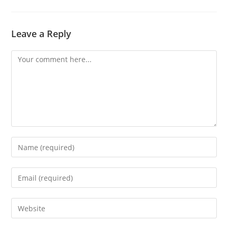
Leave a Reply
Comment
Enter
your
name
Enter
or
your
username
email
Enter
to
address
your
comment
to