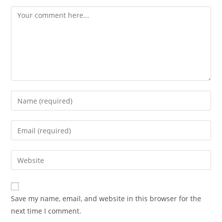
Comment
Enter
your
name
Enter
or
your
username
email
Enter
to
address
your
comment
to
website
comment
URL
Save my name, email, and website in this browser for the
(optional)
next time I comment.