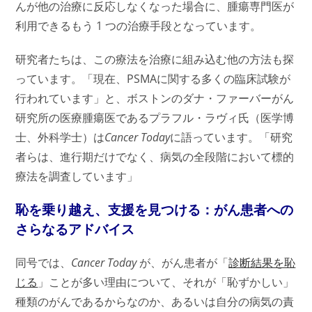
んが他の治療に反応しなくなった場合に、腫瘍専門医が
利用できるもう 1 つの治療手段となっています。
研究者たちは、この療法を治療に組み込む他の方法も探
っています。「現在、PSMAに関する多くの臨床試験が
行われています」と、ボストンのダナ・ファーバーがん
研究所の医療腫瘍医であるプラフル・ラヴィ氏（医学博
士、外科学士）は
Cancer Today
に語っています。「研究
者らは、進行期だけでなく、病気の全段階において標的
療法を調査しています」
恥を乗り越え、支援を見つける：がん患者への
さらなるアドバイス
同号では、
Cancer Today
が、がん患者が「
診断結果を恥
じる
」ことが多い理由について、それが「恥ずかしい」
種類のがんであるからなのか、あるいは自分の病気の責