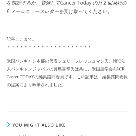
を
購読
するか、
登録
して
Cancer Today
の月 2 回発行の
E メールニュースレターを
受け取ってください。
記事ここまで。
＊＊＊＊＊＊＊＊＊＊＊＊＊＊＊＊＊＊＊＊
米国パンキャン本部の代表ジュリーフレッシュマン氏、NPO法
人パンキャンジャパンの眞島喜幸氏は共に、米国癌学会AACR
Cancer TODAYの編集諮問委員です。この記事は、編集諮問委員
の提案により執筆されました。
YOU MIGHT ALSO LIKE