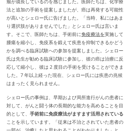
瘤が成長しているのを感じました。医師たちは、化学療
法と追加の手術を提案しましたが、癌は再発する可能性
が高いと
シェロ
ー
氏
に告げました。「当時、私にはあま
り選択肢がありませんでした」とシェロー氏は言いま
す。そこで、医師たちは、手術前に
免疫療法を
実施して
腫瘍を縮小し、免疫系を鍛えて疾患を抑制できるかどう
かを調べる臨床試験への参加を提案しました。シェロー
氏は先生が勧める臨床試験に参加し、彼の癌は治療に反
応して縮小し、彼は 2 度目の手術を受けることができま
した。7 年以上経った現在、シェロー氏には疾患の兆候
はまったく見られません。
シェロー氏の事例は、早期および局所進行がんの患者に
対して、がんと闘う体の長期的な能力を高めることを目
的として、
手術前に免疫療法がますます活用されている
ことを示しています。「従来は不治とされていた患者の
一部が、治癒したと思われることがわかりました」と、