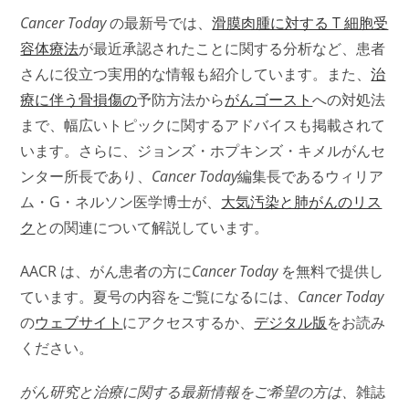
Cancer Today
の最新号では、
滑膜肉腫に対する T 細胞受
容体療法
が最近承認されたことに関する分析など、患者
さんに役立つ実用的な情報も紹介しています。また、
治
療に伴う骨損傷の
予防方法から
がんゴースト
への対処法
まで、幅広いトピックに関するアドバイスも掲載されて
います。さらに、ジョンズ・ホプキンズ・キメルがんセ
ンター所長であり、
Cancer Today
編集長であるウィリア
ム・G・ネルソン医学博士が、
大気汚染と肺がんのリス
ク
との関連について解説しています。
AACR は、がん患者の方に
Cancer Today
を無料で提供し
ています。夏号の内容をご覧になるには、
Cancer Today
の
ウェブサイト
にアクセスするか、
デジタル版
をお読み
ください。
がん研究と治療に関する最新情報をご希望の方は、
雑誌