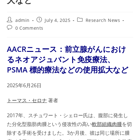
大など
Post
Post
Post
admin
July 4, 2025
Research News
author:
published:
category:
Post
0 Comments
comments:
AACRニュース：前立腺がんにおけ
るネオアジュバント免疫療法、
PSMA 標的療法などの使用拡大など
2025年6月26日
トーマス・セロナ
著者
2017年、スチュワート・シェロ
ー
氏は、腹部に発生し
た分化型脂肪肉腫という侵攻性の高い
軟部組織肉腫
を切
除する手術を受けました。3か月後、彼は同じ場所に腫