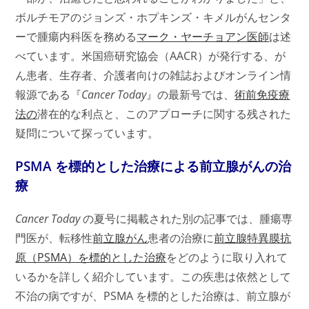
ボルチモアのジョンズ・ホプキンズ・キメルがんセンタ
ーで腫瘍内科医を務める
マーク・ヤーチョアン医師
は述
べています。米国癌研究協会（AACR）が発行する、が
ん患者、生存者、介護者向けの雑誌およびオンライン情
報源である『
Cancer Today
』の最新号では、
術前免疫療
法の
潜在的な利点と、このアプローチに関する残された
疑問について探っています。
PSMA を標的とした治療による前立腺がんの治
療
Cancer Today
の夏号に掲載された別の記事では、腫瘍専
門医が、転移性
前立腺がん
患者の治療に
前立腺特異膜抗
原（PSMA）を標的とした治療
をどのように取り入れて
いるかを詳しく紹介しています。この疾患は依然として
不治の病ですが、PSMA を標的とした治療は、前立腺が