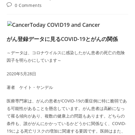
author:
published:
category:
Post
0 Comments
comments:
がん登録データに見るCOVID-19とがんの関係
～データは、コロナウイルスに感染したがん患者の死亡の危険
因子を明らかにしています～
2020年5月28日
著者 ケイト・ヤンデル
医療専門家は、がんの患者がCOVID-19の重症例に特に脆弱であ
る可能性があることを懸念しています。がん患者は高齢になっ
て罹る傾向があり、複数の健康上の問題もあります。どちらの
条件も、誰ががんにかかっているかどうかに関係なく、COVID-
19による死亡リスクの増加に関連する要因です。医師はまた、