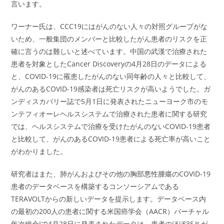
言います。
ワーナー氏は、CCC19にはがんのない人々の対照グループがな
いため、一般集団のメンバーと比較したがん患者のリスクを正
確に言うのは難しいと述べています。中国の武漢で治療された
患者を対象としたCancer Discoveryの4月28日のデータによる
と、COVID-19に罹患したがんのない同年齢の人々と比較して、
がんのあるCOVID-19感染者は死亡リスクが高いようでした。ガ
ンディスカバリー誌で5月1日に発表されたニューヨーク市のモ
ンテフィオーレヘルスシステムで治療された患者に関する研究
では、ヘルスシステムで治療を受けたがんのないCOVID-19患者
と比較して、がんのあるCOVID-19患者による死亡率が高いこと
がわかりました。
研究者はまた、肺がんおよびその他の胸部悪性腫瘍のCOVID-19
患者のデータベースを構築するコンソーシアムである
TERAVOLTからの新しいデータを提示します。データベース内
の最初の200人の患者に関する米国癌学会（AACR）バーチャル
年次総会Iで4月28日に発表されたデータは、患者のほぼ35％が