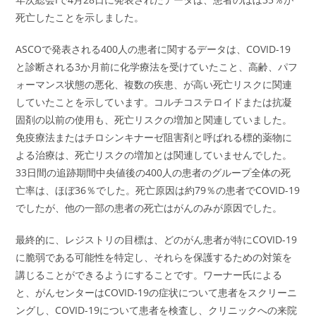
死亡したことを示しました。
ASCOで発表される400人の患者に関するデータは、COVID-19
と診断される3か月前に化学療法を受けていたこと、高齢、パフ
ォーマンス状態の悪化、複数の疾患、が高い死亡リスクに関連
していたことを示しています。コルチコステロイドまたは抗凝
固剤の以前の使用も、死亡リスクの増加と関連していました。
免疫療法またはチロシンキナーゼ阻害剤と呼ばれる標的薬物に
よる治療は、死亡リスクの増加とは関連していませんでした。
33日間の追跡期間中央値後の400人の患者のグループ全体の死
亡率は、ほぼ36％でした。死亡原因は約79％の患者でCOVID-19
でしたが、他の一部の患者の死亡はがんのみが原因でした。
最終的に、レジストリの目標は、どのがん患者が特にCOVID-19
に脆弱である可能性を特定し、それらを保護するための対策を
講じることができるようにすることです。ワーナー氏による
と、がんセンターはCOVID-19の症状について患者をスクリーニ
ングし、COVID-19について患者を検査し、クリニックへの来院