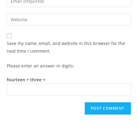
or
your
username
email
Enter
to
address
your
comment
to
website
comment
URL
Save my name, email, and website in this browser for the
(optional)
next time I comment.
Please enter an answer in digits:
fourteen + three =