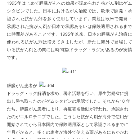
1995年はじめて膵臓がんへの効果が認められた抗がん剤はゲム
シタビンでした。日本におけるがん治療では、欧米で開発・承
認された抗がん剤を多く使用しています。問題は欧米で開発・
承認された抗がん剤が日本で承認あるいは保険適用されるまで
に時間差があることです。1995年以来、日本の膵臓がん治療に
使われる抗がん剤は増えてきましたが、新たに海外で登場して
いる抗がん剤との間には時間差(ドラッグ・ラグ)があるのが実情
です。
膵臓がん患者が
ドラッグ・ラグ解消を求め、署名活動を行い、厚生労働省に提
出し勝ち取ったのがゲムシタビンの承認でした。それから10 年
たち、膵臓がん患者により、再度署名活動が行われ、承認され
たのがエルロチニブでした。こうした抗がん剤が海外で使用が
開始されてから日本国内で保険適用薬として承認されるまでに
年月がかると、多くの患者が海外で使える薬があるにもかかわ