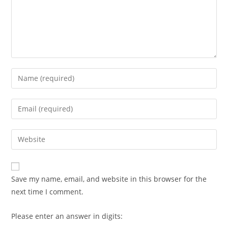
Enter
your
name
Enter
or
your
username
email
Enter
to
address
your
comment
to
website
comment
URL
Save my name, email, and website in this browser for the
(optional)
next time I comment.
Please enter an answer in digits: