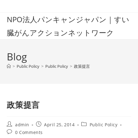
Skip
to
NPO法人パンキャンジャパン｜すい
content
臓がんアクションネットワーク
Blog
>
Public Policy
>
Public Policy
>
政策提言
政策提言
Post
Post
Post
admin
April 25, 2014
Public Policy
author:
published:
category:
Post
0 Comments
comments: