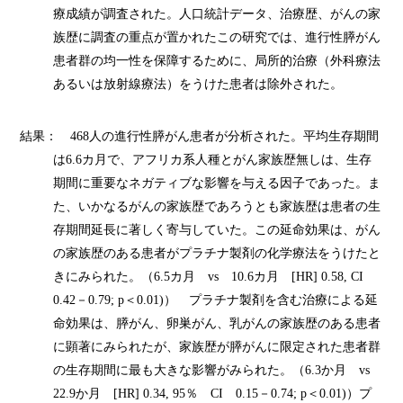
療成績が調査された。人口統計データ、治療歴、がんの家
族歴に調査の重点が置かれたこの研究では、進行性膵がん
患者群の均一性を保障するために、局所的治療（外科療法
あるいは放射線療法）をうけた患者は除外された。
結果：
468
人の進行性膵がん患者が分析された。平均生存期間
は
6.6
カ月で、アフリカ系人種とがん家族歴無しは、生存
期間に重要なネガティブな影響を与える因子であった。ま
た、いかなるがんの家族歴であろうとも家族歴は患者の生
存期間延長に著しく寄与していた。この延命効果は、がん
の家族歴のある患者がプラチナ製剤の化学療法をうけたと
きにみられた。（
6.5
カ月
vs
10.6
カ月
[HR] 0.58, CI
0.42
－
0.79; p
＜
0.01)
） プラチナ製剤を含む治療による延
命効果は、膵がん、卵巣がん、乳がんの家族歴のある患者
に顕著にみられたが、家族歴が膵がんに限定された患者群
の生存期間に最も大きな影響がみられた。（
6.3
か月
vs
22.9
か月
[HR] 0.34, 95
％
CI
0.15
－
0.74; p
＜
0.01)
）プ