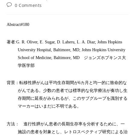
author:
published:
category:
Post
0 Comments
comments:
Abstract#180
著者
:G. R. Oliver, E. Sugar, D.
Laheru
, L. A. Diaz; Johns Hopkins
University Hospital, Baltimore, MD; Johns Hopkins University
School of Medicine, Baltimore, MD
ジョンズホプキンス大
学医学部
背景：転移性膵がんは平均生存期間が
6
カ月と均一的に致命的な
がんである。少数の患者では標準的な化学療法が奏功し生
存期間に延長がみられるが、このサブグループを識別する
マーカーはいまだに不明である。
方法： 進行性膵がん患者の長期生存率を分析するために、一
施設の患者を対象とし、レトロスペクティブ研究による治