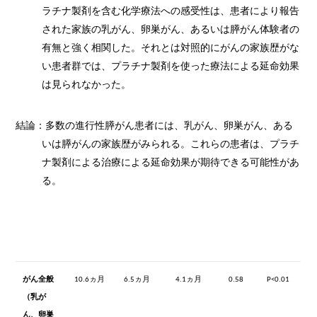
ラチナ製剤を含む化学療法への感受性は、患者により報告
された家族の乳がん、卵巣がん、あるいは膵がん体験者の
有無と強く相関した。それとは対照的にがんの家族歴がな
い患者群では、プラチナ製剤を使った療法による延命効果
は見られなかった。
結論：多数の進行性膵がん
患者には、
乳がん、
卵巣がん、
ある
いは膵がんの家族歴がみられる。これらの患者は、プラチ
ナ
製剤による治療による
延命
効果が期待できる可能性があ
る。
がん家族
Present
Not
Difference
HR
P value
歴
Present
がん全般
ヵ月
ヵ月
ヵ月
10.6
6.5
4.1
0.58
P<0.01
（乳が
ん、卵巣