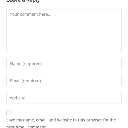
Comment
Enter
your
name
Enter
or
your
username
email
Enter
to
address
your
comment
to
website
comment
URL
Save my name, email, and website in this browser for the
(optional)
next time I comment.