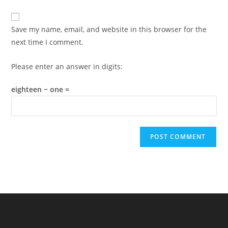
comment
to
website
comment
URL
Save my name, email, and website in this browser for the
(optional)
next time I comment.
Please enter an answer in digits:
eighteen − one =