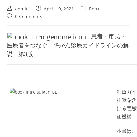
Post
Post
Post
admin
April 19, 2021
Book
author:
published:
category:
Post
0 Comments
comments:
患者・市民・
医療者をつなぐ 膵がん診療ガイドラインの解
説 第
3
版
診療ガイ
推奨を含
ける意思
価機構（
本書は、