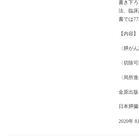
書き下ろ
法、臨床
書では
77
【
内容
】
〈
膵がん
〈
切除可
〈
局所進
金原出
日本膵臓
2020
年
8