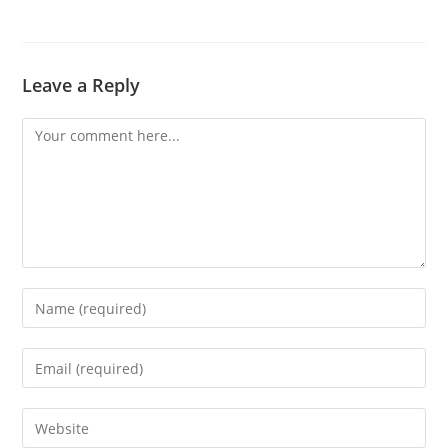
Leave a Reply
Comment
Enter
your
name
Enter
or
your
username
email
Enter
to
address
your