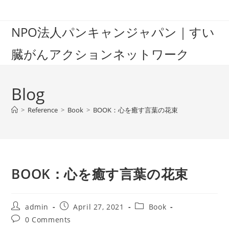
Skip
to
NPO法人パンキャンジャパン｜すい
content
臓がんアクションネットワーク
Blog
>
Reference
>
Book
>
BOOK：心を癒す言葉の花束
BOOK：心を癒す言葉の花束
Post
Post
Post
admin
April 27, 2021
Book
author:
published:
category:
Post
0 Comments
comments: