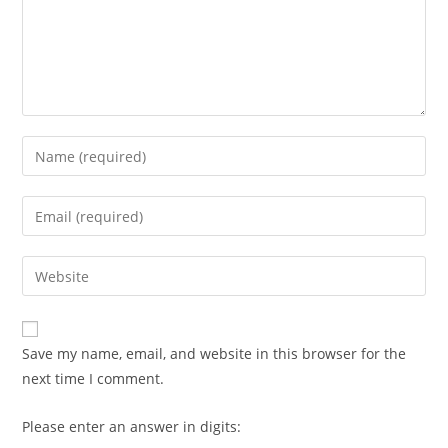
Enter
your
name
Enter
or
your
username
email
Enter
to
address
your
comment
to
website
comment
URL
Save my name, email, and website in this browser for the
(optional)
next time I comment.
Please enter an answer in digits: