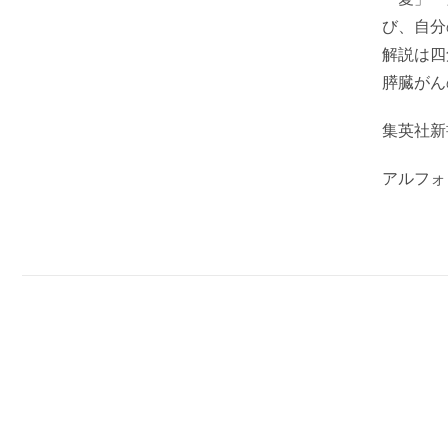
び、自分
解説は四
膵臓がん
集英社新
アルフォ