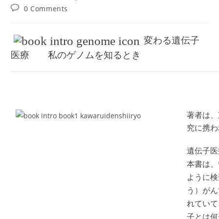
author:
published:
category:
Post
0 Comments
comments:
変わる遺伝子
医療 私のゲノムを知るとき
著者は、
究に携わ
遺伝子医
本書は、
ように検
う）がん
れていて
子とは何