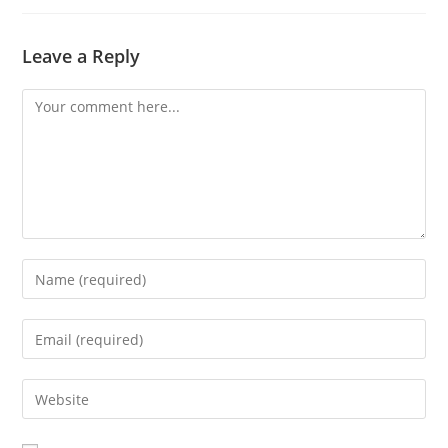
Leave a Reply
Comment
Enter
your
name
Enter
or
your
username
email
Enter
to
address
your
comment
to
website