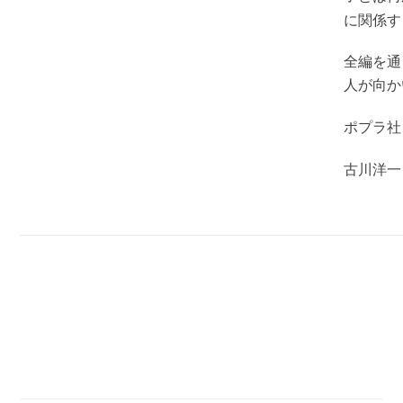
に関係す
全編を通
人が向か
ポプラ
古