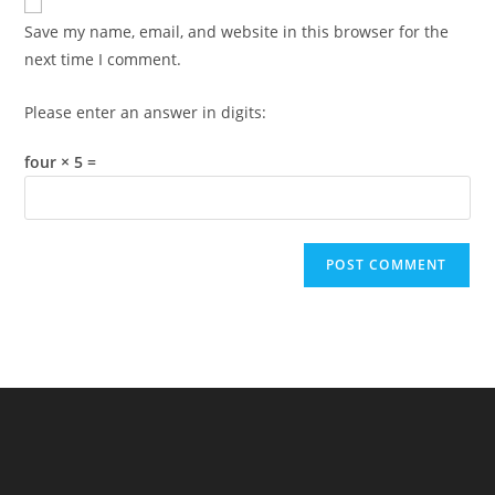
comment
URL
Save my name, email, and website in this browser for the
(optional)
next time I comment.
Please enter an answer in digits:
four × 5 =