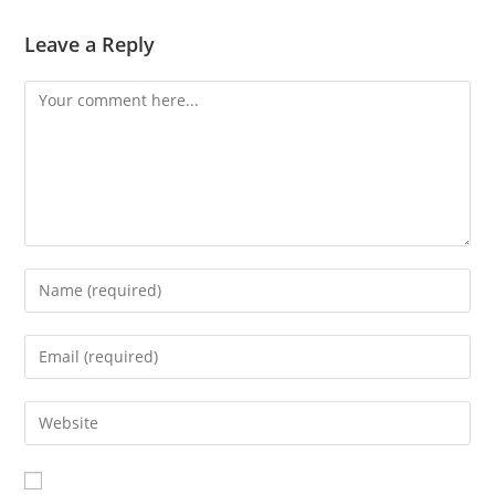
Leave a Reply
Comment
Enter
your
name
Enter
or
your
username
email
Enter
to
address
your
comment
to
website
comment