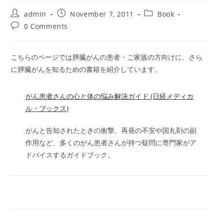
Post
Post
Post
admin
November 7, 2011
Book
author:
published:
category:
Post
0 Comments
comments:
こちらのページでは膵臓がんの患者・ご家族の方向けに、さら
に膵臓がんを知るための書籍を紹介しています。
がん患者さんの心と体の悩み解決ガイド (日経メディカ
ル・ブックス)
がんと告知されたときの衝撃、再発の不安や国丸剤の副
作用など、多くのがん患者さんが持つ疑問に専門家がア
ドバイスするガイドブック。