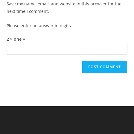
URL
Save my name, email, and website in this browser for the
(optional)
next time I comment.
Please enter an answer in digits:
2 × one =