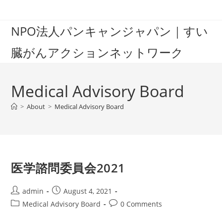
Skip
to
NPO法人パンキャンジャパン｜すい
content
臓がんアクションネットワーク
Medical Advisory Board
>
About
>
Medical Advisory Board
医学諮問委員会2021
Post
Post
admin
August 4, 2021
author:
published:
Post
Post
Medical Advisory Board
0 Comments
category:
comments: