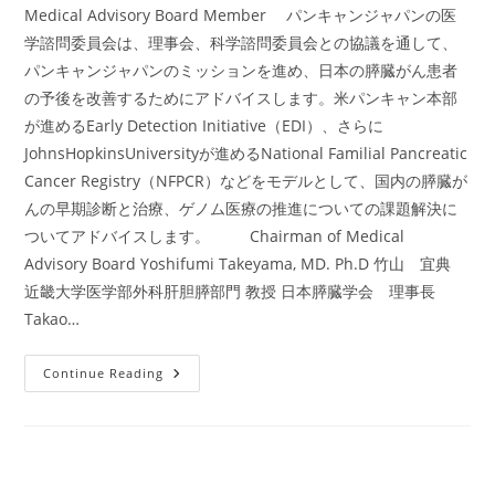
Medical Advisory Board Member パンキャンジャパンの医
学諮問委員会は、理事会、科学諮問委員会との協議を通して、
パンキャンジャパンのミッションを進め、日本の膵臓がん患者
の予後を改善するためにアドバイスします。米パンキャン本部
が進めるEarly Detection Initiative（EDI）、さらに
JohnsHopkinsUniversityが進めるNational Familial Pancreatic
Cancer Registry（NFPCR）などをモデルとして、国内の膵臓が
んの早期診断と治療、ゲノム医療の推進についての課題解決に
ついてアドバイスします。 Chairman of Medical
Advisory Board Yoshifumi Takeyama, MD. Ph.D 竹山 宜典
近畿大学医学部外科肝胆膵部門 教授 日本膵臓学会 理事長
Takao…
医
Continue Reading
学
諮
問
委
員
会
2021