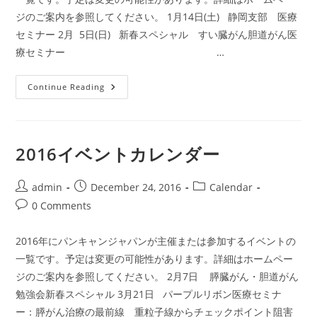
ジのご案内を参照してください。 1月14日(土) 静岡支部 医療
セミナー 2月 5日(日) 新春スペシャル すい臓がん胆道がん医
療セミナー …
2017
Continue Reading
イ
ベ
ン
ト
カ
レ
2016イベントカレンダー
ン
ダ
ー
Post
Post
Post
admin
December 24, 2016
Calendar
author:
published:
category:
Post
0 Comments
comments:
2016年にパンキャンジャパンが主催または参加するイベントの
一覧です。予定は変更の可能性があります。詳細はホームペー
ジのご案内を参照してください。 2月7日 膵臓がん・胆道がん
勉強会新春スペシャル 3月21日 パープルリボン医療セミナ
ー：膵がん治療の最前線 重粒子線からチェックポイント阻害