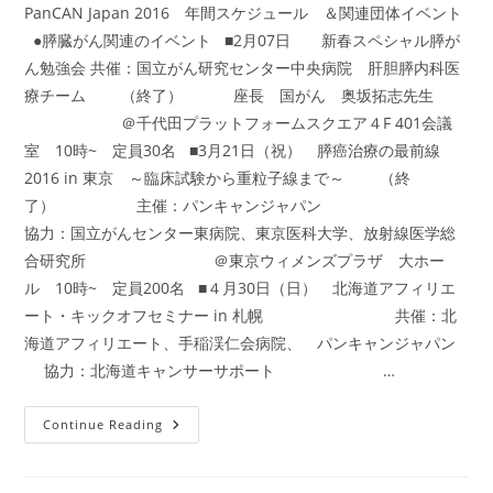
PanCAN Japan 2016 年間スケジュール ＆関連団体イベント
●膵臓がん関連のイベント ■2月07日 新春スペシャル膵が
ん勉強会 共催：国立がん研究センター中央病院 肝胆膵内科医
療チーム （終了） 座長 国がん 奥坂拓志先生
＠千代田プラットフォームスクエア４F 401会議
室 10時~ 定員30名 ■3月21日（祝） 膵癌治療の最前線
2016 in 東京 ～臨床試験から重粒子線まで～ （終
了） 主催：パンキャンジャパン
協力：国立がんセンター東病院、東京医科大学、放射線医学総
合研究所 ＠東京ウィメンズプラザ 大ホー
ル 10時~ 定員200名 ■４月30日（日） 北海道アフィリエ
ート・キックオフセミナー in 札幌 共催：北
海道アフィリエート、手稲渓仁会病院、 パンキャンジャパン
協力：北海道キャンサーサポート …
2016
Continue Reading
年
イ
ベ
ン