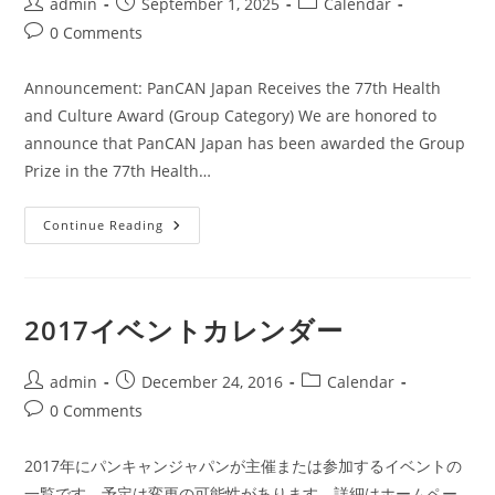
Post
Post
Post
admin
September 1, 2025
Calendar
author:
published:
category:
Post
0 Comments
comments:
Announcement: PanCAN Japan Receives the 77th Health
and Culture Award (Group Category) We are honored to
announce that PanCAN Japan has been awarded the Group
Prize in the 77th Health…
Announcement:
Continue Reading
PanCAN
Japan
Receives
The
77th
Health
2017イベントカレンダー
And
Culture
Award
(Group
Post
Post
Post
admin
December 24, 2016
Calendar
Category)
author:
published:
category:
Post
0 Comments
comments:
2017年にパンキャンジャパンが主催または参加するイベントの
一覧です。予定は変更の可能性があります。詳細はホームペー