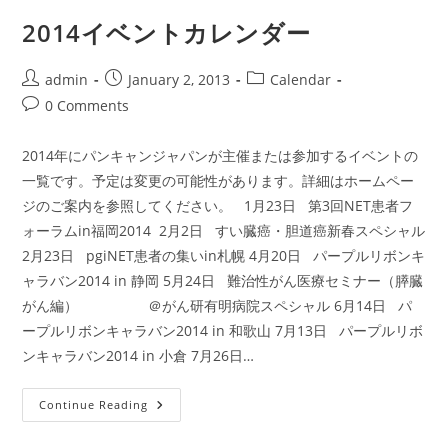
ト
ス
2014イベントカレンダー
ケ
ジ
ュ
ー
Post
Post
Post
admin
January 2, 2013
Calendar
ル
author:
published:
category:
Post
0 Comments
comments:
2014年にパンキャンジャパンが主催または参加するイベントの
一覧です。予定は変更の可能性があります。詳細はホームペー
ジのご案内を参照してください。 1月23日 第3回NET患者フ
ォーラムin福岡2014 2月2日 すい臓癌・胆道癌新春スペシャル
2月23日 pgiNET患者の集いin札幌 4月20日 パープルリボンキ
ャラバン2014 in 静岡 5月24日 難治性がん医療セミナー（膵臓
がん編） ＠がん研有明病院スペシャル 6月14日 パ
ープルリボンキャラバン2014 in 和歌山 7月13日 パープルリボ
ンキャラバン2014 in 小倉 7月26日…
2014
Continue Reading
イ
ベ
ン