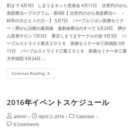
剤まで 4月3日 しまうまネット患者会 4月11日 次世代のがん
免疫療法へプログラム：第4回【 次世代のがん免疫療法へ －
科学の力とヒトの力－】 5月7日 パープルリボン医療セミナ
ー：膵がん治療の最前線 放射線療法のすべて 5月29日 膵が
ん患者サロン 7月3日 東京しまうまサークルの会 9月3日 パ
ープルストライド東京２０１６ 医療セミナー＠三田病院 9月
11日 パープルストライド三重２０１６ 医療セミナー＠三重
大学病院 9月24日 …
2016
Continue Reading
イ
ベ
ン
ト
カ
レ
2016年イベントスケジュール
ン
ダ
ー
Post
Post
Post
admin
April 2, 2016
Calendar
author:
published:
category:
Post
0 Comments
comments: