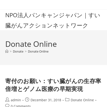
Skip
to
NPO法人パンキャンジャパン｜すい
content
臓がんアクションネットワーク
Donate Online
>
Donate
>
Donate Online
寄付のお願い：すい臓がんの生存率
倍増とゲノム医療の早期実現
Post
Post
Post
admin
December 31, 2018
Donate Online
author:
published:
category:
Post
0 Comments