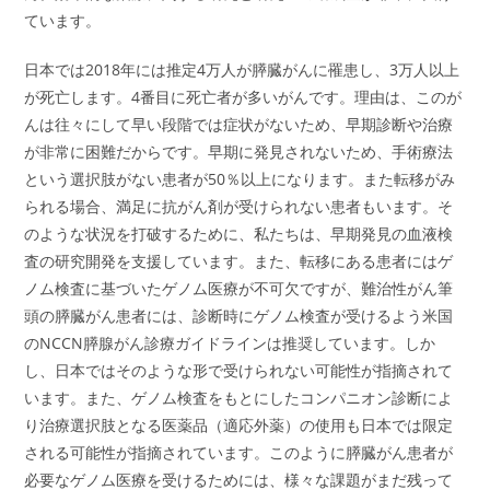
ています。
日本では2018年には推定4万人が膵臓がんに罹患し、3万人以上
が死亡します。4番目に死亡者が多いがんです。理由は、このが
んは往々にして早い段階では症状がないため、早期診断や治療
が非常に困難だからです。早期に発見されないため、手術療法
という選択肢がない患者が50％以上になります。また転移がみ
られる場合、満足に抗がん剤が受けられない患者もいます。そ
のような状況を打破するために、私たちは、早期発見の血液検
査の研究開発を支援しています。また、転移にある患者にはゲ
ノム検査に基づいたゲノム医療が不可欠ですが、難治性がん筆
頭の膵臓がん患者には、診断時にゲノム検査が受けるよう米国
のNCCN膵腺がん診療ガイドラインは推奨しています。しか
し、日本ではそのような形で受けられない可能性が指摘されて
います。また、ゲノム検査をもとにしたコンパニオン診断によ
り治療選択肢となる医薬品（適応外薬）の使用も日本では限定
される可能性が指摘されています。このように膵臓がん患者が
必要なゲノム医療を受けるためには、様々な課題がまだ残って