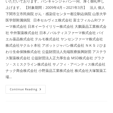
いただいております。パンキャンジャパン一同、厚く御礼申し
期
実
上げます。 【対象期間：2009年4月～2021年3月】 法人 個人
現
下関市立市民病院 がん・感染症センター都立駒込病院 山形大学
医学部附属病院 日本セルヴィエ株式会社 富士フィルムRIファ
ーマ株式会社 日本イーライリリー株式会社 大鵬薬品工業株式会
社 中外製薬株式会社 日本ノバルティスファーマ株式会社 バイ
エル薬品株式会社 テルモ株式会社 ヤンセンファーマ株式会社
株式会社ヤクルト本社 アボットジャパン株式会社 ＮＫＳＪひま
わり生命保険株式会社 公益財団法人先端医療振興財団 アステラ
ス製薬株式会社 公益財団法人正力厚生会 MSD株式会社 グラク
ソ・スミスクライン株式会社 サノフィ・アベンティス株式会社
ナック商会株式会社 小野薬品工業株式会社 株式会社大塚製薬工
場…
ご
Continue Reading
支
援
者
の
紹
介