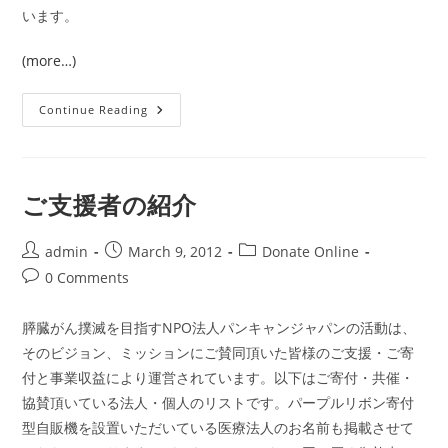
います。
(more…)
寄
Continue Reading
付
の
お
願
い：
す
ご支援者の紹介
い
臓
が
ん
Post
Post
Post
admin
March 9, 2012
Donate Online
の
author:
published:
category:
Post
0 Comments
生
存
comments:
率
倍
膵臓がん撲滅を目指すNPO法人パンキャンジャパンの活動は、
増
と
そのビジョン、ミッションにご賛同頂いた皆様のご支援・ご寄
ゲ
ノ
付と事業収益により運営されています。以下はご寄付・共催・
ム
協賛頂いている法人・個人のリストです。パープルリボン寄付
医
療
型自販機を設置いただいている医療法人のお名前も掲載させて
の
早