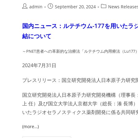
＆
SCAN
Post
Post
Post
admin
September 20, 2024
News Release
グ
author:
published:
category:
ロ
ー
バ
国内ニュース：ルテチウム-177を用いた
ル
調
査
結について
の
ご
案
～PNET患者への革新的な治療法「ルテチウム内用療法（Lu17
内
2024年7月31日
プレスリリース：国立研究開発法人日本原子力研究
国立研究開発法人日本原子力研究開発機構（理事長
上 任）及び国立大学法人京都大学（総長：湊 長博）は
いたラジオセラノスティクス薬剤開発に係る共同研
(more…)