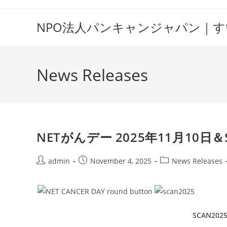
Skip
to
NPO法人パンキャンジャパン｜
content
News Releases
NETがんデー 2025年11月10
Post
Post
Post
admin
November 4, 2025
News Releases
author:
published:
category:
SCAN2