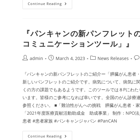
国
Continue Reading
内
ニ
ュ
ー
ス：
ル
『パンキャンの新パンフレット
テ
チ
コミュニケーションツール」』
ウ
ム-177
を
用
Post
Post
Post
Po
admin
March 4, 2023
News Releases
い
author:
published:
category:
co
た
ラ
ジ
『パンキャンの新パンフレットのご紹介ー「膵臓がん患者・
オ
新しいパンフレットのご紹介です。病気について、病気に関
セ
ラ
くの方の課題でもあるようです。このツールでは８Pにわた
ノ
ス
います。皆様のご参考になれば幸いです。全国のがん診療
テ
ィ
参照ください。 ■「難治性がんへの挑戦 膵臓がん患者・
ク
「2021年度医療貢献活動助成金 助成事業」 制作：NPO
ス
薬
患者 #患者家族 #パンキャンジャパン #PanCAN
剤
開
発
の
『パ
Continue Reading
共