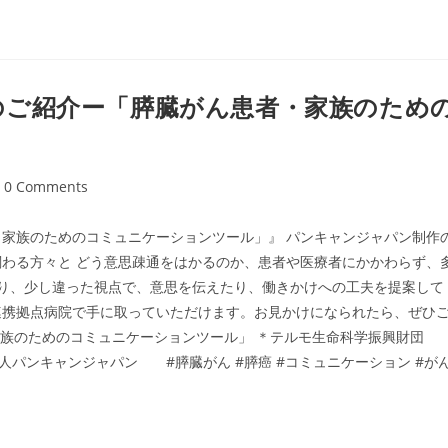
のご紹介ー「膵臓がん患者・家族のため
st
0 Comments
mments:
家族のためのコミュニケーションツール」』 パンキャンジャパン制作
わる方々と どう意思疎通をはかるのか、患者や医療者にかかわらず、
り、少し違った視点で、意思を伝えたり、働きかけへの工夫を提案して
連携拠点病院で手に取っていただけます。お見かけになられたら、ぜひ
家族のためのコミュニケーションツール」 ＊テルモ生命科学振興財団
法人パンキャンジャパン #膵臓がん #膵癌 #コミュニケーション #が