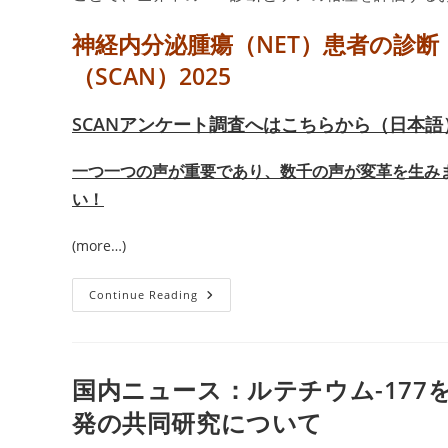
神経内分泌腫瘍（NET）患者の診
（SCAN）2025
SCANアンケート
調査へはこちらから（日本語
一つ一つの声が重要であり、数千の声が変革を生み
い！
(more…)
NET
Continue Reading
が
ん
デ
ー
2025
年
国内ニュース：ルテチウム-17
11
月
発の共同研究について
10
日