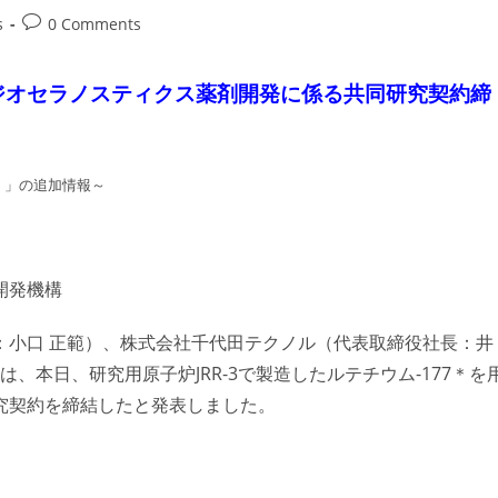
Post
s
0 Comments
comments:
ラジオセラノスティクス薬剤開発に係る共同研究契約締
7）」の追加情報～
開発機構
：小口 正範）、株式会社千代田テクノル（代表取締役社長：井
、本日、研究用原子炉JRR-3で製造したルテチウム-177＊を
究契約を締結したと発表しました。