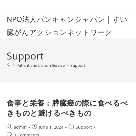
Skip
to
NPO法人パンキャンジャパン｜すい
content
臓がんアクションネットワーク
Support
>
Patient and Liaison Service
>
Support
食事と栄養：膵臓癌の際に食べるべ
きものと避けるべきもの
Post
Post
Post
admin
June 1, 2024
Support
author:
published:
category:
Post
0 Comments