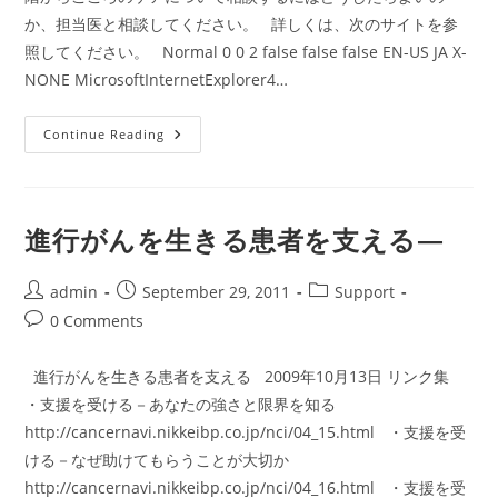
か、担当医と相談してください。 詳しくは、次のサイトを参
照してください。 Normal 0 0 2 false false false EN-US JA X-
NONE MicrosoftInternetExplorer4…
が
Continue Reading
ん
と
つ
き
あ
う
進行がんを生きる患者を支える―
～
心
の
ケ
Post
Post
Post
admin
September 29, 2011
Support
ア/Psycho-
author:
published:
category:
Post
0 Comments
Oncology
comments:
進行がんを生きる患者を支える 2009年10月13日 リンク集
・支援を受ける－あなたの強さと限界を知る
http://cancernavi.nikkeibp.co.jp/nci/04_15.html ・支援を受
ける－なぜ助けてもらうことが大切か
http://cancernavi.nikkeibp.co.jp/nci/04_16.html ・支援を受