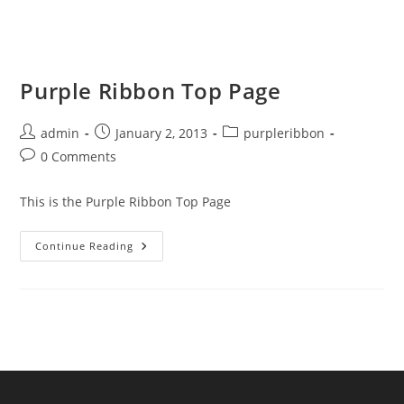
Purple Ribbon Top Page
Post
Post
Post
admin
January 2, 2013
purpleribbon
author:
published:
category:
Post
0 Comments
comments:
This is the Purple Ribbon Top Page
Purple
Continue Reading
Ribbon
Top
Page