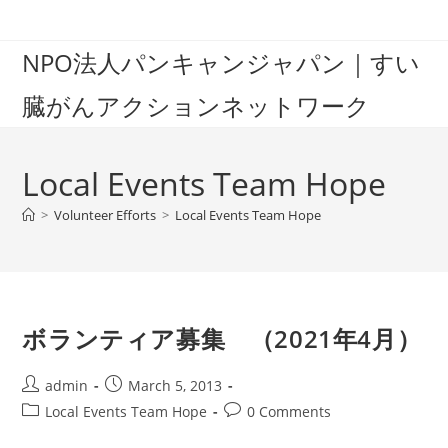
Skip
to
NPO法人パンキャンジャパン｜すい
content
臓がんアクションネットワーク
Local Events Team Hope
>
Volunteer Efforts
>
Local Events Team Hope
ボランティア募集 （2021年4月）
Post
Post
admin
March 5, 2013
author:
published:
Post
Post
Local Events Team Hope
0 Comments
category:
comments: