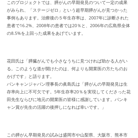
このプロジェクトでは、膵がんの早期発見のついて一定の成果
がみられ、「ステージゼロ」という超早期膵がんが見つかった
事例もあります。治療後の５年生存率は、2007年に診断された
患者で16.2%、2008年の患者では20％と、2006年の広島県全体
の8.5%を上回った成果をあげています。
花田氏は「膵臓がんでも小さなうちに見つければ助かる人がい
る。このような道が開けたのは、何よりも開業医の方たちのお
かげです」と語ります。
パンキャンジャパン理事長の眞島氏は「膵がんの早期発見は生
存率向上に不可欠です。5年生存率20％を実現してくださった花
田先生ならびに地元の開業医の皆様に感謝しています。パンキ
ャン賞が先生の活躍の後押しになれば幸いです。」
この膵がん早期発見の試みは盛岡市や山梨県、大阪市、熊本市