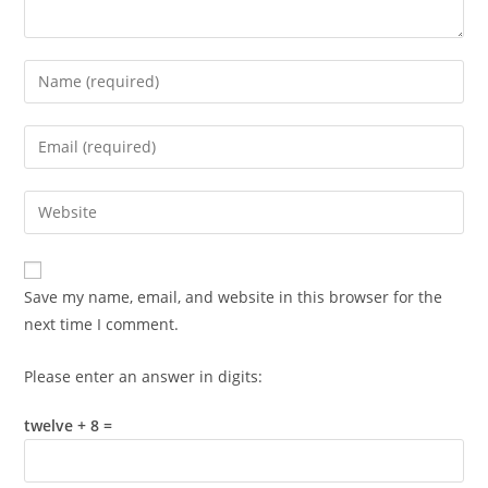
Enter
your
name
Enter
or
your
username
email
Enter
to
address
your
comment
to
website
comment
URL
Save my name, email, and website in this browser for the
(optional)
next time I comment.
Please enter an answer in digits:
twelve + 8 =