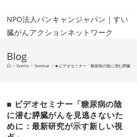
Skip
to
NPO法人パンキャンジャパン｜すい
content
臓がんアクションネットワーク
Blog
>
Events
>
Seminar
>
■ ビデオセミナー「糖尿病の陰に潜む膵臓
■ ビデオセミナー「糖尿病の陰
に潜む膵臓がんを見逃さないた
めに：最新研究が示す新しい視