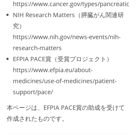
https://www.cancer.gov/types/pancreatic
NIH Research Matters（膵臓がん関連研
究）
https://www.nih.gov/news-events/nih-
research-matters
EFPIA PACE賞（受賞プロジェクト）
https://www.efpia.eu/about-
medicines/use-of-medicines/patient-
support/pace/
本ページは、EFPIA PACE賞の助成を受けて
作成されたものです。