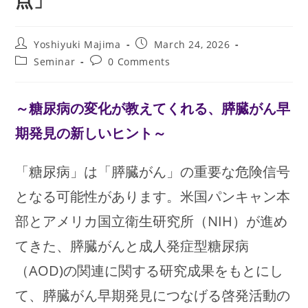
点」
Post
Post
Yoshiyuki Majima
March 24, 2026
author:
published:
Post
Post
Seminar
0 Comments
category:
comments:
～糖尿病の変化が教えてくれる、膵臓がん早
期発見の新しいヒント～
「糖尿病」は「膵臓がん」の重要な危険信号
となる可能性があります。米国パンキャン本
部とアメリカ国立衛生研究所（NIH）が進め
てきた、膵臓がんと成人発症型糖尿病
（AOD)の関連に関する研究成果をもとにし
て、膵臓がん早期発見につなげる啓発活動の