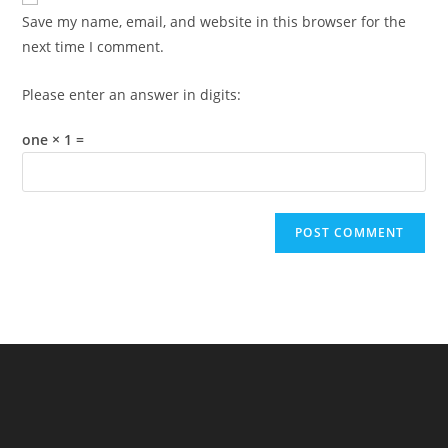
comment
URL
Save my name, email, and website in this browser for the
(optional)
next time I comment.
Please enter an answer in digits:
one × 1 =