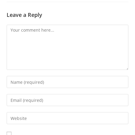
Leave a Reply
Comment
Enter
your
name
Enter
or
your
username
email
Enter
to
address
your
comment
to
website