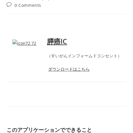
author:
published:
category:
Post
0 Comments
comments:
膵癌IC
（すいがんインフォームドコンセント）
ダウンロードはこちら
このアプリケーションでできること