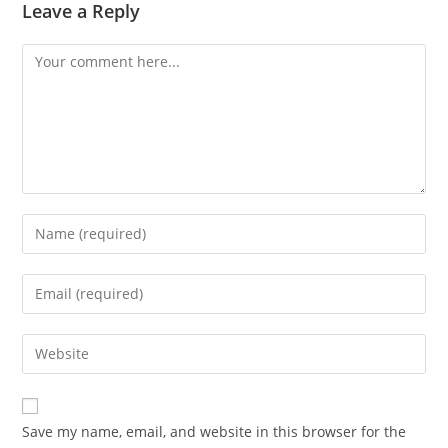
Leave a Reply
Comment
Enter
your
name
Enter
or
your
username
email
Enter
to
address
your
comment
to
website
comment
URL
Save my name, email, and website in this browser for the
(optional)