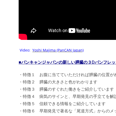
Video:
Yoshi Majima (PanCAN Japan)
■パンキャンジャパンの新しい膵臓の３Dパンフレッ
・特徴１ お腹に当てていただければ膵臓の位置が
・特徴２ 膵臓の大きさと色がわかります
・特徴３ 膵臓のすぐれた働きをご紹介しています
・特徴４ 病気のサインと、早期発見の手立てを解
・特徴５ 信頼できる情報をご紹介しています
・特徴６ 早期発見で著名な「尾道方式」からのメ