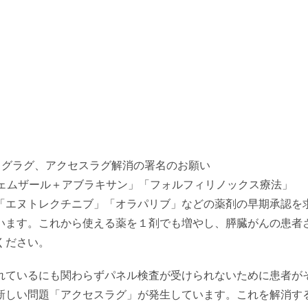
ト
ッグラグ、アクセスラグ解消の署名のお願い
ェムザール＋アブラキサン」「フォルフィリノックス療法」
「エヌトレクチニブ」
「オラパリブ」
などの薬剤の早期承認を
います。
これから使える薬を１剤でも増やし、膵臓がんの患者
ください。
れているにも関わらずパネル検査が受けられないために患者が
新しい問題「アクセスラグ」が発生しています。これを解消す