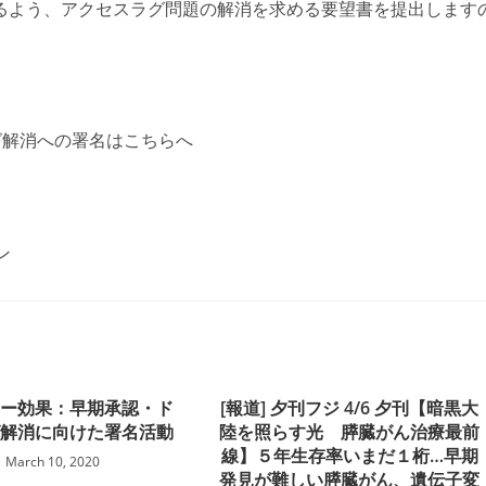
るよう、アクセスラグ問題の解消を求める要望書を提出します
グ解消への署名はこちらへ
ン
シー効果：早期承認・ド
[報道] 夕刊フジ 4/6 夕刊【暗黒大
グ解消に向けた署名活動
陸を照らす光 膵臓がん治療最前
線】５年生存率いまだ１桁…早期
March 10, 2020
発見が難しい膵臓がん、遺伝子変