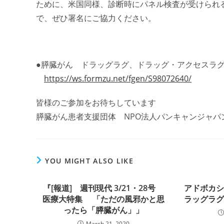
ために、米国同様、診断時にパネル検査が受けられ
で、
ぜひ署名にご協力ください。
●膵臓がん ドラッグラグ、ドラッグ・アクセスラ
https://ws.formzu.net/fgen/S98072640/
皆様のご参加をお待ちしています
膵臓がん患者支援団体 NPO法人パンキャンジャパ
YOU MIGHT ALSO LIKE
『[報道] 週刊現代 3/21・28号
アドボカ
医療大特集 「ただの風邪かと思
ラッグラ
ったら「膵臓がん」」
March 21, 2020