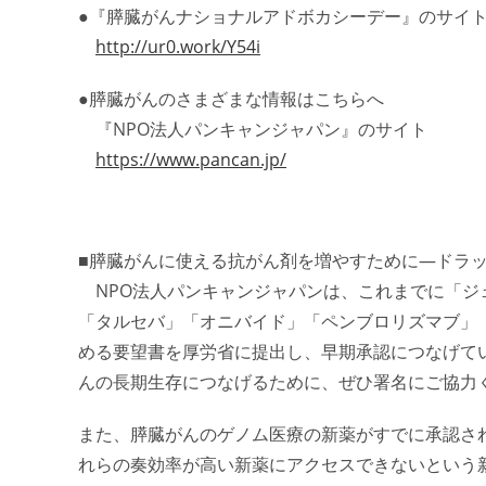
●『膵臓がんナショナルアドボカシーデー』のサイ
http://ur0.work/Y54i
●膵臓がんのさまざまな情報はこちらへ
『NPO法人パンキャンジャパン』のサイト
https://www.pancan.jp/
■膵臓がんに使える抗がん剤を増やすために―ドラ
NPO法人パンキャンジャパンは、これまでに「ジ
「タルセバ」「オニバイド」「ペンブロリズマブ」
める要望書を厚労省に提出し、早期承認につなげて
んの長期生存につなげるために、ぜひ署名にご協力
また、膵臓がんのゲノム医療の新薬がすでに承認さ
れらの奏効率が高い新薬にアクセスできないという