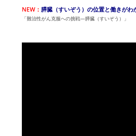
NEW：
膵臓（すいぞう）の位置と働きがわ
「難治性がん克服への挑戦—膵臓（すいぞう）」