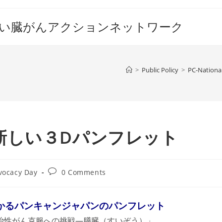
すい臓がんアクションネットワーク
>
Public Policy
>
PC-Nationa
新しい３Dパンフレット
Post
vocacy Day
0 Comments
comments:
かるパンキャンジャパンのパンフレット
治性がん克服への挑戦—膵臓（すいぞう）」