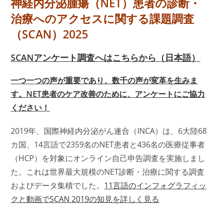
神経内分泌腫瘍（NET）患者の診断・
治療へのアクセスに関する課題調査
（SCAN）2025
SCANアンケート
調査へはこちらから（日本語）
一つ一つの声が重要であり、数千の声が変革を生みま
す。NET患者のケア改善のために、アンケートにご協力
ください！
2019年、国際神経内分泌がん連合（INCA）は、6大陸68
カ国、14言語で2359名のNET患者と436名の医療従事者
（HCP）を対象にオンライン自己申告調査を実施しまし
た。これは世界最大規模のNET診断・治療に関する調査
およびデータ集積でした。
11言語のインフォグラフィッ
クと動画でSCAN 2019の知見を詳しく見る