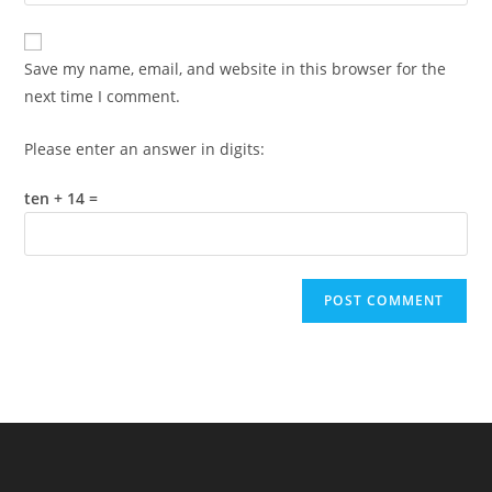
your
comment
to
website
comment
URL
Save my name, email, and website in this browser for the
(optional)
next time I comment.
Please enter an answer in digits:
ten + 14 =