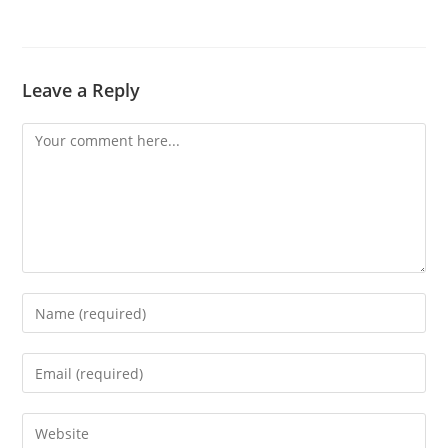
Leave a Reply
Comment
Enter
your
name
Enter
or
your
username
email
Enter
to
address