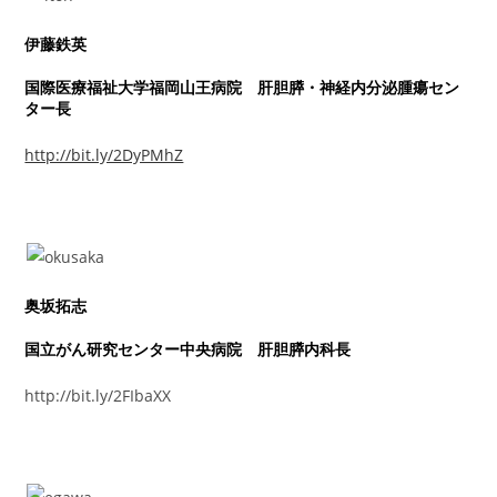
伊藤鉄英
国際医療福祉大学福岡山王病院 肝胆膵・神経内分泌腫瘍セン
ター長
http://bit.ly/2DyPMhZ
奥坂拓志
国立がん研究センター中央病院 肝胆膵内科長
http://bit.ly/2FIbaXX