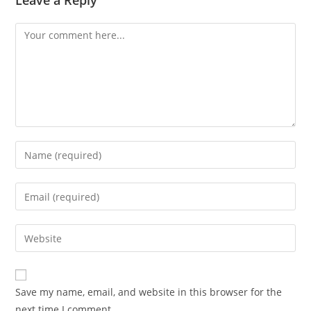
Leave a Reply
Comment
Enter
your
name
Enter
or
your
username
email
Enter
to
address
your
comment
to
website
comment
URL
Save my name, email, and website in this browser for the
(optional)
next time I comment.