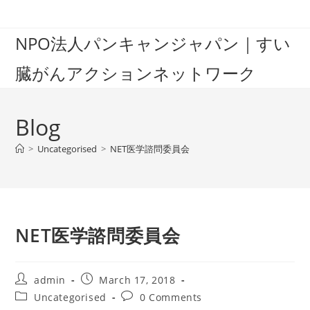
Skip
to
NPO法人パンキャンジャパン｜すい
content
臓がんアクションネットワーク
Blog
>
Uncategorised
>
NET医学諮問委員会
NET医学諮問委員会
Post
Post
admin
March 17, 2018
author:
published:
Post
Post
Uncategorised
0 Comments
category:
comments: