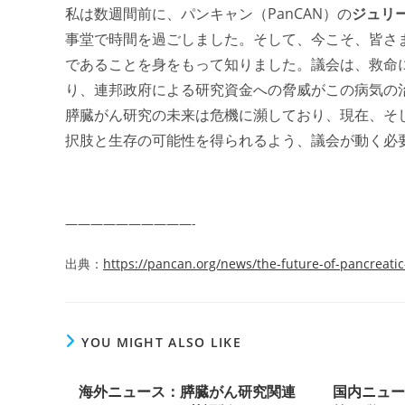
私は数週間前に、パンキャン（PanCAN）の
ジュリー
事堂で時間を過ごしました。そして、今こそ、皆さ
であることを身をもって知りました。議会は、救命
り、連邦政府による研究資金への脅威がこの病気の
膵臓がん研究の未来は危機に瀕しており、現在、そ
択肢と生存の可能性を得られるよう、議会が動く必
——————————-
出典：
https://pancan.org/news/the-future-of-pancreatic
YOU MIGHT ALSO LIKE
海外ニュース：膵臓がん研究関連
国内ニュ