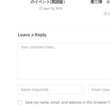
のイベント(英語版）
第三弾 
April 18, 2016
S
Leave a Reply
Comment
Enter
Enter
your
your
name
email
Save my name, email, and website in this browser f
or
address