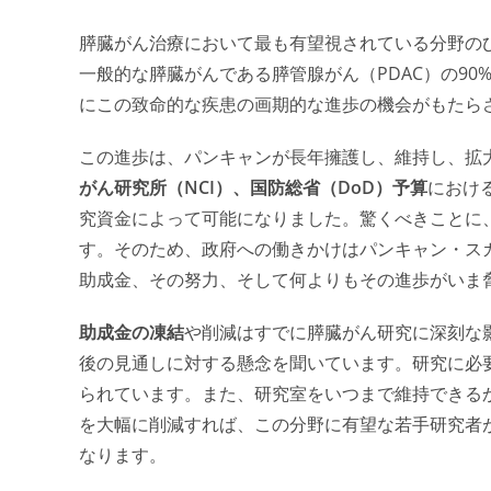
膵臓がん治療において最も有望視されている分野の
一般的な膵臓がんである膵管腺がん（PDAC）の90
にこの致命的な疾患の画期的な進歩の機会がもたら
この進歩は、パンキャンが長年擁護し、維持し、拡
がん研究所（NCI）、国防総省（DoD）予算
におけ
究資金によって可能になりました。驚くべきことに
す。そのため、政府への働きかけはパンキャン・ス
助成金、その努力、そして何よりもその進歩がいま
助成金の凍結
や削減はすでに膵臓がん研究に深刻な
後の見通しに対する懸念を聞いています。研究に必
られています。また、研究室をいつまで維持できる
を大幅に削減すれば、この分野に有望な若手研究者
なります。