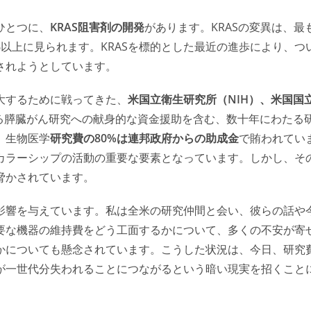
ひとつに、
KRAS阻害剤の開発
があります。KRASの変異は、最
%以上に見られます。KRASを標的とした最近の進歩により、つ
されようとしています。
大するために戦ってきた、
米国立衛生研究所（NIH）、米国国
る膵臓がん研究への献身的な資金援助を含む、数十年にわたる
、生物医学
研究費の80%は連邦政府からの助成金
で賄われてい
カラーシップの活動の重要な要素となっています。しかし、そ
脅かされています。
影響を与えています。私は全米の研究仲間と会い、彼らの話や
要な機器の維持費をどう工面するかについて、多くの不安が寄
かについても懸念されています。こうした状況は、今日、研究
が一世代分失われることにつながるという暗い現実を招くこと