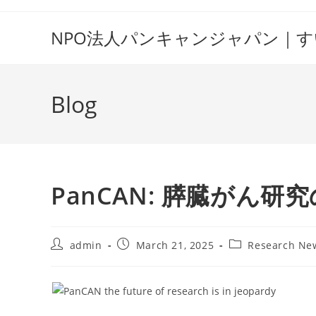
Skip
to
NPO法人パンキャンジャパン｜
content
Blog
PanCAN: 膵臓がん
Post
Post
Post
admin
March 21, 2025
Research Ne
author:
published:
category: