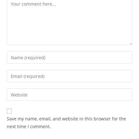
Comment
Enter
your
name
Enter
or
your
username
email
Enter
to
address
your
comment
to
website
comment
URL
Save my name, email, and website in this browser for the
(optional)
next time I comment.