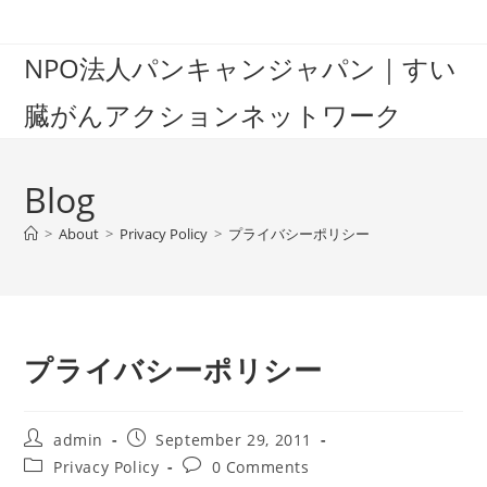
Skip
to
NPO法人パンキャンジャパン｜すい
content
臓がんアクションネットワーク
Blog
>
About
>
Privacy Policy
>
プライバシーポリシー
プライバシーポリシー
Post
Post
admin
September 29, 2011
author:
published:
Post
Post
Privacy Policy
0 Comments
category:
comments: