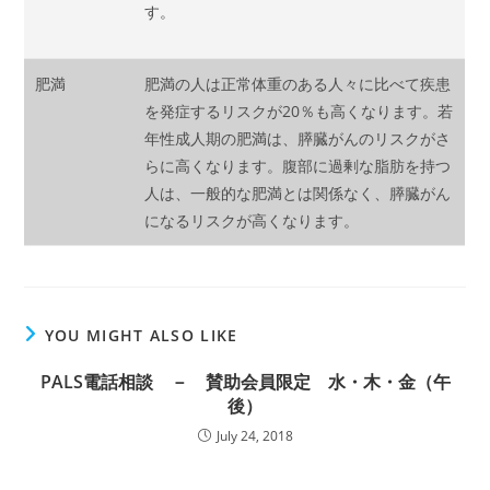
す。
肥満
肥満の人は正常体重のある人々に比べて疾患
を発症するリスクが20％も高くなります。若
年性成人期の肥満は、膵臓がんのリスクがさ
らに高くなります。腹部に過剰な脂肪を持つ
人は、一般的な肥満とは関係なく、膵臓がん
になるリスクが高くなります。
YOU MIGHT ALSO LIKE
PALS電話相談 － 賛助会員限定 水・木・金（午
後）
July 24, 2018