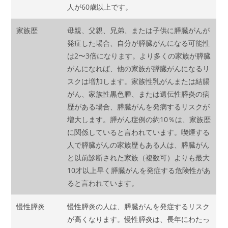
人が60歳以上です。
家族歴
母親、父親、兄弟、または子供に膵臓がんが
発症した場合、自分が膵臓がんになる可能性
は2〜3倍になります。より多くの家族が膵臓
がんになれば、他の家族が膵臓がんになるリ
スクは増加します。家族性乳がんまたは結腸
がん、家族性黒色腫、または遺伝性膵炎の病
歴がある場合、膵臓がんを発病するリスクが
増大します。膵がん症例の約10％は、家族歴
に関係していると言われています。喫煙する
人で膵臓がんの家族歴もある人は、膵臓がん
と以前診断された家族（複数可）よりも最大
10才以上早く膵臓がんを発症する危険性があ
ると言われています。
慢性膵炎
慢性膵炎の人は、膵臓がんを発症するリスク
が高くなります。慢性膵炎は、長年にわたっ