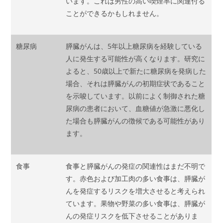
います。これは男性の高い喫煙率に関連付る
ことができるかもしれません。
糖尿病
膵臓がんは、5年以上糖尿病を経験している
人に発生する可能性が高くなります。研究に
よると、50歳以上で新たに糖尿病を発病した
場合、それは膵臓がんの初期症状であること
を示唆しています。以前によく制御された糖
尿病の患者において、血糖値が急激に悪化し
た場合も膵臓がんの徴候である可能性があり
ます。
食事
食事と膵臓がんの発症の関連性はまだ不明で
す。赤色および加工肉の多い食事は、膵臓が
んを発症するリスクを増大させると考えられ
ています。果物や野菜の多い食事は、膵臓が
んの発症リスクを低下させることがありま