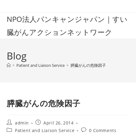
Skip
to
NPO法人パンキャンジャパン｜すい
content
臓がんアクションネットワーク
Blog
>
Patient and Liaison Service
>
膵臓がんの危険因子
膵臓がんの危険因子
Post
Post
admin
April 26, 2014
author:
published:
Post
Post
Patient and Liaison Service
0 Comments
category:
comments: