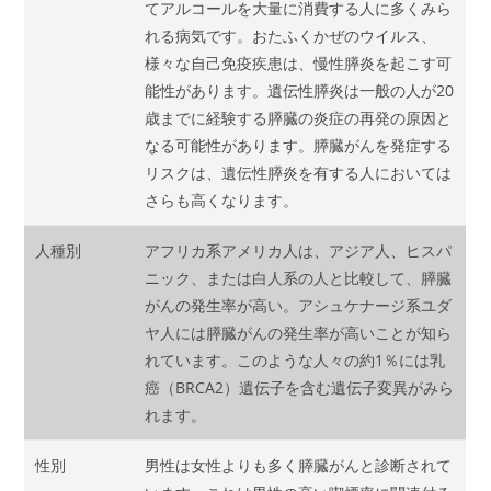
てアルコールを大量に消費する人に多くみら
れる病気です。おたふくかぜのウイルス、
様々な自己免疫疾患は、慢性膵炎を起こす可
能性があります。遺伝性膵炎は一般の人が20
歳までに経験する膵臓の炎症の再発の原因と
なる可能性があります。膵臓がんを発症する
リスクは、遺伝性膵炎を有する人においては
さらも高くなります。
人種別
アフリカ系アメリカ人は、アジア人、ヒスパ
ニック、または白人系の人と比較して、膵臓
がんの発生率が高い。アシュケナージ系ユダ
ヤ人には膵臓がんの発生率が高いことが知ら
れています。このような人々の約1％には乳
癌（BRCA2）遺伝子を含む遺伝子変異がみら
れます。
性別
男性は女性よりも多く膵臓がんと診断されて