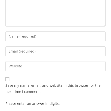
Enter
your
name
Enter
or
your
username
email
Enter
to
address
your
comment
to
website
comment
URL
Save my name, email, and website in this browser for the
(optional)
next time I comment.
Please enter an answer in digits: